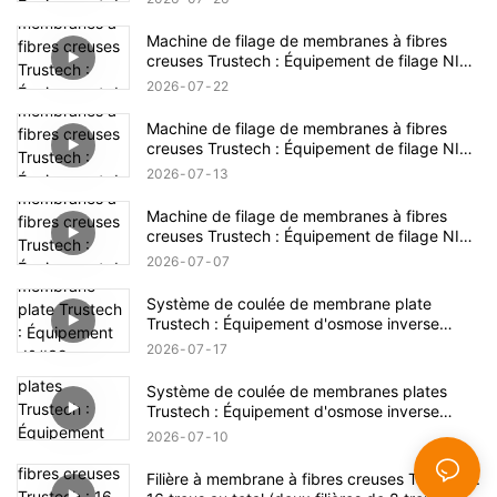
Machine de filage de membranes à fibres
creuses Trustech : Équipement de filage NIPS
dévoilé (17)
2026
07
22
Machine de filage de membranes à fibres
creuses Trustech : Équipement de filage NIPS
dévoilé (16)
2026
07
13
Machine de filage de membranes à fibres
creuses Trustech : Équipement de filage NIPS
dévoilé (15)
2026
07
07
Système de coulée de membrane plate
Trustech : Équipement d'osmose inverse
dévoilé (XIV)
2026
07
17
Système de coulée de membranes plates
Trustech : Équipement d'osmose inverse
dévoilé (XIII)
2026
07
10
Filière à membrane à fibres creuses Trustech :