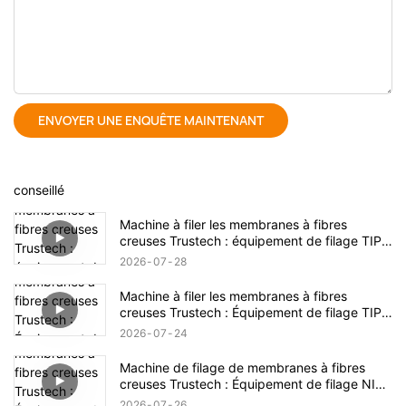
ENVOYER UNE ENQUÊTE MAINTENANT
conseillé
Machine à filer les membranes à fibres
creuses Trustech : équipement de filage TIPS
dévoilé (17)
2026
07
28
Machine à filer les membranes à fibres
creuses Trustech : Équipement de filage TIPS
dévoilé (16)
2026
07
24
Machine de filage de membranes à fibres
creuses Trustech : Équipement de filage NIPS
dévoilé (18)
2026
07
26