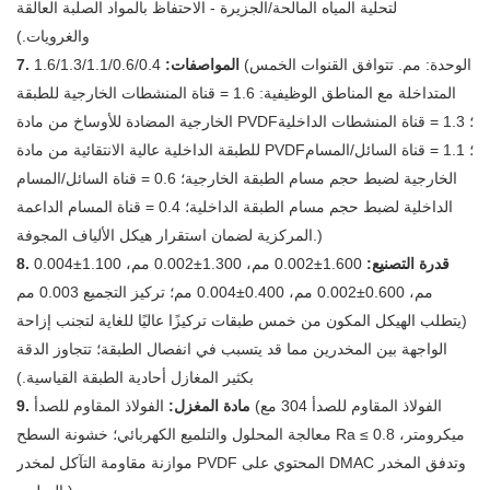
لتحلية المياه المالحة/الجزيرة - الاحتفاظ بالمواد الصلبة العالقة
والغرويات.)
7. المواصفات:
1.6/1.3/1.1/0.6/0.4 (الوحدة: مم. تتوافق القنوات الخمس
المتداخلة مع المناطق الوظيفية: 1.6 = قناة المنشطات الخارجية للطبقة
الخارجية المضادة للأوساخ من مادة PVDF؛ 1.3 = قناة المنشطات الداخلية
للطبقة الداخلية عالية الانتقائية من مادة PVDF؛ 1.1 = قناة السائل/المسام
الخارجية لضبط حجم مسام الطبقة الخارجية؛ 0.6 = قناة السائل/المسام
الداخلية لضبط حجم مسام الطبقة الداخلية؛ 0.4 = قناة المسام الداعمة
المركزية لضمان استقرار هيكل الألياف المجوفة.)
8. قدرة التصنيع:
1.600±0.002 مم، 1.300±0.002 مم، 1.100±0.004
مم، 0.600±0.002 مم، 0.400±0.004 مم؛ تركيز التجميع 0.003 مم
(يتطلب الهيكل المكون من خمس طبقات تركيزًا عاليًا للغاية لتجنب إزاحة
الواجهة بين المخدرين مما قد يتسبب في انفصال الطبقة؛ تتجاوز الدقة
بكثير المغازل أحادية الطبقة القياسية.)
9. مادة المغزل:
الفولاذ المقاوم للصدأ (الفولاذ المقاوم للصدأ 304 مع
معالجة المحلول والتلميع الكهربائي؛ خشونة السطح Ra ≤ 0.8 ميكرومتر،
موازنة مقاومة التآكل لمخدر PVDF المحتوي على DMAC وتدفق المخدر