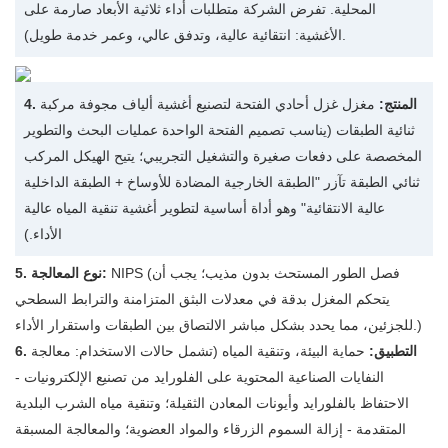
المحلية. تفرض الشركة متطلبات أداء ثلاثية الأبعاد صارمة على
الأغشية: انتقائية عالية، وتدفق عالي، وعمر خدمة طويل).
4. المنتج:
مغزل غزل أحادي الفتحة لتصنيع أغشية ألياف مجوفة مركبة
ثنائية الطبقات (يناسب تصميم الفتحة الواحدة عمليات البحث والتطوير
المخصصة على دفعات صغيرة والتشغيل التجريبي؛ يتيح الهيكل المركب
ثنائي الطبقة تآزر "الطبقة الخارجية المضادة للأوساخ + الطبقة الداخلية
عالية الانتقائية" وهو أداة أساسية لتطوير أغشية تنقية المياه عالية
الأداء.)
NIPS (فصل الطور المستحث بدون مذيب؛ يجب أن
5. نوع المعالجة:
يتحكم المغزل بدقة في معدلات البثق المتزامنة والترابط السطحي
للجزئين، مما يحدد بشكل مباشر الالتصاق بين الطبقات واستقرار الأداء.)
6. التطبيق:
حماية البيئة، وتنقية المياه (تشمل حالات الاستخدام: معالجة
النفايات الصناعية المحتوية على الفلورايد من تصنيع الإلكترونيات -
الاحتفاظ بالفلورايد وأيونات المعادن الثقيلة؛ وتنقية مياه الشرب البلدية
المتقدمة - إزالة السموم الزرقاء والمواد العضوية؛ والمعالجة المسبقة