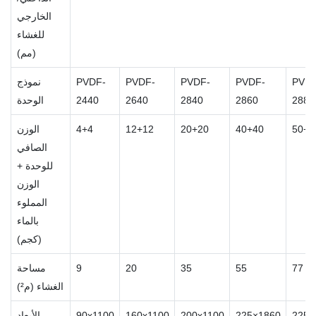
الخارجي
للغشاء
(مم)
PVDF
PVDF-
PVDF-
PVDF-
PVDF-
نموذج
2880
2860
2840
2640
2440
الوحدة
50+5
40+40
20+20
12+12
4+4
الوزن
الصافي
للوحدة +
الوزن
المملوء
بالماء
(كجم)
77
55
35
20
9
مساحة
الغشاء (م²)
225x
225×1860
200x1100
160x1100
90x1100
الأبعاد