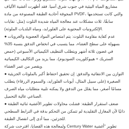
مشاريع المياه البيئية في جنوب شرق آسيا. فقد أظهرت أغشية الألياف
المجوفة أحادية الطبقة المصنوعة من مادة PVDF، والتي كانت تستخدمها
سابقًا، ثلاث مشكلات عند معالجة المياه شديدة التلوث (مثل: نفايات
الإلكترونيات المحتوية على الفلورايد، ومياه البلديات الملوثة).
● عدم كفاية مقاومة التلوث: يتم امتصاص المواد العضوية والغرويات
بسهولة على سطح الغشاء، مما يتسبب في انخفاض التدفق بنسبة 35%
في غضون ثلاثة أشهر ويتطلب التنظيف الكيميائي الأسبوعي (حمض
الستريك + هيبوكلوريت الصوديوم)، مما يزيد من التكاليف الكيميائية
ويقصر من عمر الغشاء.
التوازن بين الانتقائية والتدفق: إن تحقيق احتفاظ أكبر بالملوثات الجزيئية
●
الصغيرة (على سبيل المثال، أيونات الفلورايد، والسموم الزرقاء) يتطلب
مسامًا أصغر، مما يقلل من التدفق ولا يمكنه تلبية متطلبات مياه الصرف
الصناعي عالية التحميل.
ضعف استقرار الطبقة: فشلت محاولات تطوير الأغشية ثنائية الطبقة
●
ذاتيًا لأن المغازل التقليدية لم تتمكن من التحكم بدقة في الترابط السطحي
للجزئين، مما أدى إلى انفصال الطبقة.
ولمعالجة هذه القضايا، اقترحت شركة Century Water تطوير "أغشية