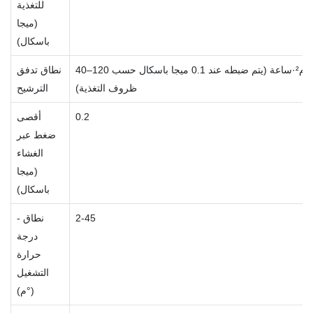
للتغذية
(ميجا
باسكال)
40–120 لتر/م²·ساعة (يتم ضبطه عند 0.1 ميجا باسكال حسب
نطاق تدفق
ظروف التغذية)
الترشيح
0.2
أقصى
ضغط عبر
الغشاء
(ميجا
باسكال)
2-45
- نطاق
درجة
حرارة
التشغيل
(°م)