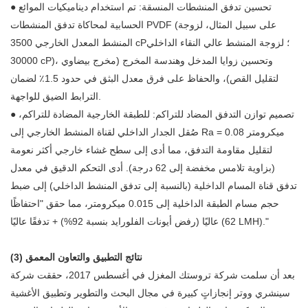
تحسين تدفق المنشطات المنسقة: تم استخدام ديناميكيات الموائع
●
الحسابية لمحاكاة تدفق المنشطات PVDF (على سبيل المثال، لزوجة
المنشط المعدل الخارجي 3500 cP؛ لزوجة المنشط عالي النقاء الداخلي
30000 cP)، وتحسين زوايا المدخل وهندسة المخرج (مخرج بيضاوي
لتقليل القص)، والحفاظ على فرق معدل البثق في حدود 1.5٪ لضمان
الترابط الضيق للواجهة.
تصميم توازن التدفق المضاد للتراكم: للطبقة الخارجية المضادة للتراكم،
●
صُقل الجدار الداخلي لقناة المنشط الخارجي إلى Ra = 0.08 ميكرومتر
لتقليل مقاومة التدفق، مما أدى إلى سطح غشاء خارجي أكثر نعومة
(بزاوية تلامس مخفضة إلى 62 درجة). أدى التحكم الدقيق في معدل
تدفق قناة المسام الداخلية (بالنسبة إلى تدفق المنشط الداخلي) إلى ضبط
حجم مسام الطبقة الداخلية إلى 0.015 ميكرومتر، مما حقق "احتفاظًا
عاليًا (رفض أيونات الفلورايد بنسبة 92%) + تدفقًا عاليًا (62 LMH)."
(3) نتائج التطبيق والتعاون المعمق
بعد أن سلمت شركة تروستك المغزل في أغسطس 2017، حققت شركة
سينشري ووتر إنجازاتٍ كبيرة في مجال البحث والتطوير وتطبيق الأغشية