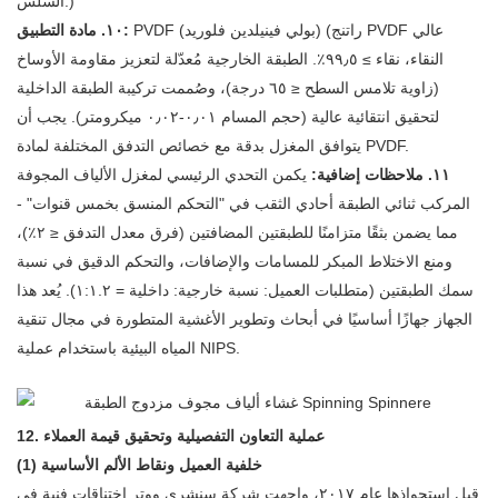
السلس.)
PVDF (بولي فينيلدين فلوريد) (راتنج PVDF عالي
١٠. مادة التطبيق:
النقاء، نقاء ≥ ٩٩٫٥٪. الطبقة الخارجية مُعدّلة لتعزيز مقاومة الأوساخ
(زاوية تلامس السطح ≤ ٦٥ درجة)، وصُممت تركيبة الطبقة الداخلية
لتحقيق انتقائية عالية (حجم المسام ٠٫٠١-٠٫٠٢ ميكرومتر). يجب أن
يتوافق المغزل بدقة مع خصائص التدفق المختلفة لمادة PVDF.
١١. ملاحظات إضافية:
يكمن التحدي الرئيسي لمغزل الألياف المجوفة
المركب ثنائي الطبقة أحادي الثقب في "التحكم المنسق بخمس قنوات" -
مما يضمن بثقًا متزامنًا للطبقتين المضافتين (فرق معدل التدفق ≤ ٢٪)،
ومنع الاختلاط المبكر للمسامات والإضافات، والتحكم الدقيق في نسبة
سمك الطبقتين (متطلبات العميل: نسبة خارجية: داخلية = ١:١.٢). يُعد هذا
الجهاز جهازًا أساسيًا في أبحاث وتطوير الأغشية المتطورة في مجال تنقية
المياه البيئية باستخدام عملية NIPS.
12. عملية التعاون التفصيلية وتحقيق قيمة العملاء
(1) خلفية العميل ونقاط الألم الأساسية
قبل استحواذها عام ٢٠١٧، واجهت شركة سنشري ووتر اختناقات فنية في