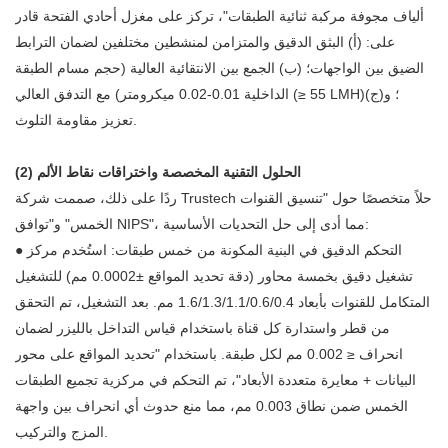
ألياف مجوفة مركبة ثنائية الطبقات"، تركز على مغزل أحادي الفتحة قادر
على: (أ) البثق الدقيق والمتزامن لمنشطين مختلفين لضمان الترابط
الضيق بين الواجهات؛ (ب) الجمع بين الانتقائية العالية (حجم مسام الطبقة
الداخلية 0.01-0.02 ميكرومتر) مع التدفق العالي (≥ 55 LMH)؛ و(ج)
تعزيز مقاومة التلوث.
(2) الحلول التقنية المخصصة واختراقات نقاط الألم
ردًا على ذلك، صممت شركة Trustech حلاً متخصصًا حول "تنسيق القنوات
الخمس" و"توافق NIPS"، مما أدى إلى حل التحديات الأساسية:
التحكم الدقيق في البنية المكونة من خمس طبقات: استُخدم مركز
●
تشغيل دقيق بخمسة محاور (دقة تحديد المواقع ±0.0002 مم) للتشغيل
المتكامل للقنوات بأبعاد 1.6/1.3/1.1/0.6/0.4 مم. بعد التشغيل، تم التحقق
من قطر واستدارة كل قناة باستخدام قياس التداخل بالليزر لضمان
انحراف ≤ 0.002 مم لكل طبقة. باستخدام "تحديد المواقع على محور
البيانات + معايرة متعددة الأبعاد"، تم التحكم في مركزية تجميع الطبقات
الخمس ضمن نطاق 0.003 مم، مما منع حدوث أي انحراف بين واجهة
المزج والتركيب.