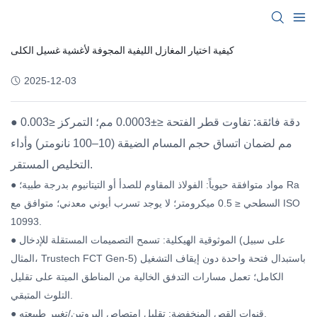
كيفية اختيار المغازل الليفية المجوفة لأغشية غسيل الكلى
2025-12-03
● دقة فائقة: تفاوت قطر الفتحة ≤±0.0003 مم؛ التمركز ≤0.003
مم لضمان اتساق حجم المسام الضيقة (10–100 نانومتر) وأداء
التخليص المستقر.
● مواد متوافقة حيوياً: الفولاذ المقاوم للصدأ أو التيتانيوم بدرجة طبية؛ Ra
السطحي ≤ 0.5 ميكرومتر؛ لا يوجد تسرب أيوني معدني؛ متوافق مع ISO
10993.
● الموثوقية الهيكلية: تسمح التصميمات المستقلة للإدخال (على سبيل
المثال، Trustech FCT Gen-5) باستبدال فتحة واحدة دون إيقاف التشغيل
الكامل؛ تعمل مسارات التدفق الخالية من المناطق الميتة على تقليل
التلوث المتبقي.
● قنوات القص المنخفضة: تقليل امتصاص البروتين/تغيير طبيعته.