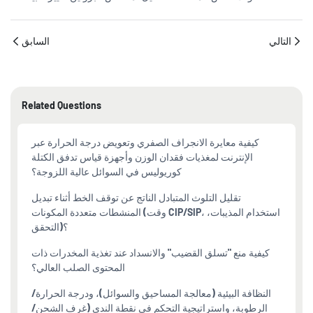
التالي
السابق
Related Questions
كيفية معايرة الانجراف الصفري وتعويض درجة الحرارة عبر
الإنترنت لمغذيات فقدان الوزن وأجهزة قياس تدفق الكتلة
كوريوليس في السوائل عالية اللزوجة؟
تقليل التلوث المتبادل الناتج عن توقف الخط أثناء تبديل
المنشطات متعددة المكونات (وقت CIP/SIP، استخدام المذيبات،
التحقق)؟
كيفية منع "تسلق القضيب" والانسداد عند تغذية المخدرات ذات
المحتوى الصلب العالي؟
النظافة البيئية (معالجة المساحيق والسوائل)، ودرجة الحرارة/
الرطوبة، واستراتيجية التحكم في نقطة الندى (غرف الشحن/