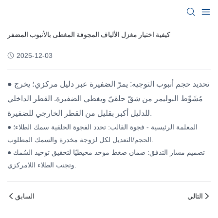
كيفية اختيار مغزل الألياف المجوفة المغطى بالأنبوب المضفر
2025-12-03
● تحديد حجم أنبوب التوجيه: يمرّ الضفيرة عبر دليل مركزي؛ يخرج
مُشَوِّط البوليمر من شقّ حلقيّ ويغطي الضفيرة. القطر الداخلي
للدليل أكبر بقليل من القطر الخارجي للضفيرة.
● المعلمة الرئيسية - فجوة القالب: تحدد الفجوة الحلقية سمك الطلاء؛
الحجم/التعديل لكل لزوجة مخدرة والسمك المطلوب.
● تصميم مسار التدفق: ضمان ضغط موحد محيطيًا لتحقيق توحيد السُمك
وتجنب الطلاء اللامركزي.
التالي
السابق