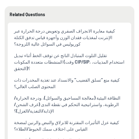
Related Questions
كيفية معايرة الانجراف الصفري وتعويض درجة الحرارة عبر
الإنترنت لمغذيات فقدان الوزن وأجهزة قياس تدفق الكتلة
كوريوليس في السوائل عالية اللزوجة؟
تقليل التلوث المتبادل الناتج عن توقف الخط أثناء تبديل
المنشطات متعددة المكونات (وقت CIP/SIP، استخدام المذيبات،
التحقق)؟
كيفية منع "تسلق القضيب" والانسداد عند تغذية المخدرات ذات
المحتوى الصلب العالي؟
النظافة البيئية (معالجة المساحيق والسوائل)، ودرجة الحرارة/
الرطوبة، واستراتيجية التحكم في نقطة الندى (غرف الشحن/
الإذابة/التغذية/الغزل)؟
كيفية عزل التأثيرات المقترنة للانزلاق والنبض والرنين لمضخة
القياس على اختلاف سمك الخيوط/الطلاء؟