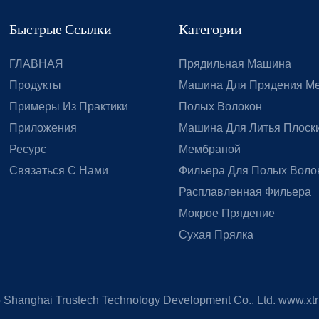
Быстрые Ссылки
Категории
ГЛАВНАЯ
Прядильная Машина
Продукты
Машина Для Прядения М
Примеры Из Практики
Полых Волокон
Приложения
Машина Для Литья Плоски
Ресурс
Мембраной
Связаться С Нами
Фильера Для Полых Воло
Расплавленная Фильера
Мокрое Прядение
Сухая Прялка
5
Shanghai Trustech Technology Development Co., Ltd.
www.xtr