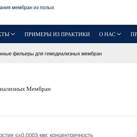
ания мембран из полых
КТЫ
ПРИМЕРЫ ИЗ ПРАКТИКИ
О НАС
П
онные фильеры для гемодиализных мембран
диализных Мембран
рстия ≤±0,0003 мм; концентричность