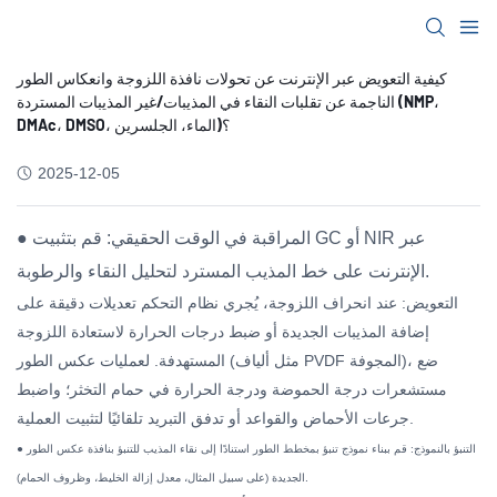
كيفية التعويض عبر الإنترنت عن تحولات نافذة اللزوجة وانعكاس الطور
الناجمة عن تقلبات النقاء في المذيبات/غير المذيبات المستردة (NMP،
DMAc، DMSO، الماء، الجلسرين)؟
2025-12-05
● المراقبة في الوقت الحقيقي: قم بتثبيت GC أو NIR عبر
الإنترنت على خط المذيب المسترد لتحليل النقاء والرطوبة.
التعويض: عند انحراف اللزوجة، يُجري نظام التحكم تعديلات دقيقة على
إضافة المذيبات الجديدة أو ضبط درجات الحرارة لاستعادة اللزوجة
المستهدفة. لعمليات عكس الطور (مثل ألياف PVDF المجوفة)، ضع
مستشعرات درجة الحموضة ودرجة الحرارة في حمام التخثر؛ واضبط
جرعات الأحماض والقواعد أو تدفق التبريد تلقائيًا لتثبيت العملية.
● التنبؤ بالنموذج: قم ببناء نموذج تنبؤ بمخطط الطور استنادًا إلى نقاء المذيب للتنبؤ بنافذة عكس الطور
الجديدة (على سبيل المثال، معدل إزالة الخليط، وظروف الحمام).