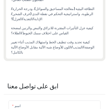
النظافة البيئية (معالجة المساحيق والسوائل)، ودرجة الحرارة/
الرطوبة، واستراتيجية التحكم في نقطة الندى (غرف الشحن/
الإذابة/التغذية/الغزل)؟
كيفية عزل التأثيرات المقترنة للانزلاق والنبض والرنين لمضخة
القياس على اختلاف سمك الخيوط/الطلاء؟
كيفية تحديد وقت تنظيف الخط واستهلاك المذيب أثناء تغيير
الوصفة/المذيب/اللون للأوضاع شبه الآلية مقابل الأوضاع الآلية
بالكامل؟
ابق على تواصل معنا
اسم