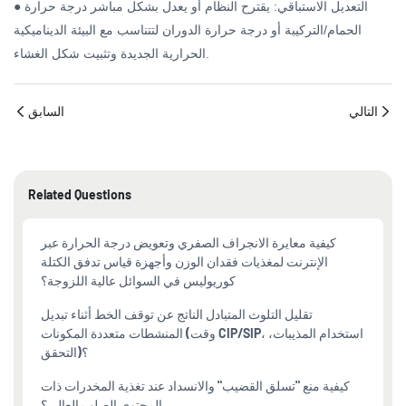
● التعديل الاستباقي: يقترح النظام أو يعدل بشكل مباشر درجة حرارة
الحمام/التركيبة أو درجة حرارة الدوران لتتناسب مع البيئة الديناميكية
الحرارية الجديدة وتثبيت شكل الغشاء.
التالي
السابق
Related Questions
كيفية معايرة الانجراف الصفري وتعويض درجة الحرارة عبر
الإنترنت لمغذيات فقدان الوزن وأجهزة قياس تدفق الكتلة
كوريوليس في السوائل عالية اللزوجة؟
تقليل التلوث المتبادل الناتج عن توقف الخط أثناء تبديل
المنشطات متعددة المكونات (وقت CIP/SIP، استخدام المذيبات،
التحقق)؟
كيفية منع "تسلق القضيب" والانسداد عند تغذية المخدرات ذات
المحتوى الصلب العالي؟