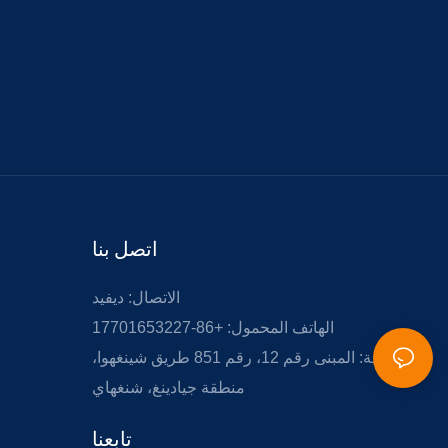
اتصل بنا
الاتصال: ديفيد
الهاتف المحمول: +86-17701653227
إضافة: المبنى رقم 12، رقم 851 طريق شينغهوا،
منطقة جيادينغ، شنغهاي
تابعنا