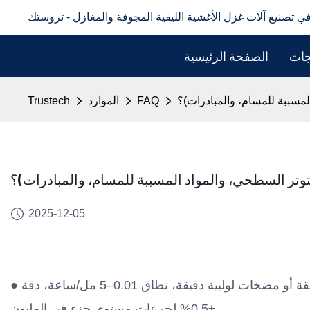
في تصنيع آلات غزل الأغشية الليفية المجوفة والمغازل - تروستك
جات
الصفحة الرئيسية
المسببة للمسام، والمبادرات)؟
FAQ
الموارد
Trustech
للتوتر السطحي، والمواد المسببة للمسام، والمبادرات)؟
2025-12-05
● مضخات القياس الدقيقة: مضخات تروس دقيقة أو مضخات لولبية دقيقة، نطاق 0.01–5 مل/ساعة، دقة
±0.5% لجرعات مستوى جزء في المليون.