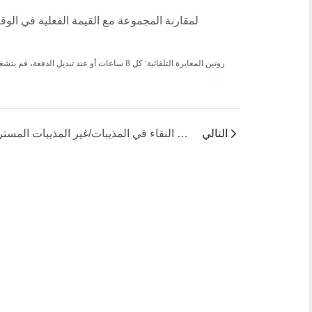
التالي
كيفية التعويض عبر الإنترنت عن تحولات نافذة اللزوجة وانعكاس الطور الناجمة عن تقلبات النقاء في المذيبات/غير المذيبات المستردة (NMP، DMAc، DMSO، الماء، الجلسرين)؟