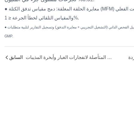
● معايرة الحلقة المغلقة: دمج مقياس تدفق الكتلة (MFM) لمقارنة المجموعة مع القيمة الفعلية في الوقت الفعلي
والمقياس التلقائي لخطأ الجرعة ≤ 1%.
● روتين المعايرة التلقائية: كل 8 ساعات أو عند تبديل الدفعة، قم بتشغيل الفحص الذاتي (التشغيل التجريبي + معايرة التدفق) وتسجيل التقارير لتلبية متطلبات
GMP.
تصميم السلامة المتأصلة لانفجارات الغبار وأبخرة المذيبات (متطلبات تقسيم المناطق ATEX/التغذية الخاملة)؟
السابق