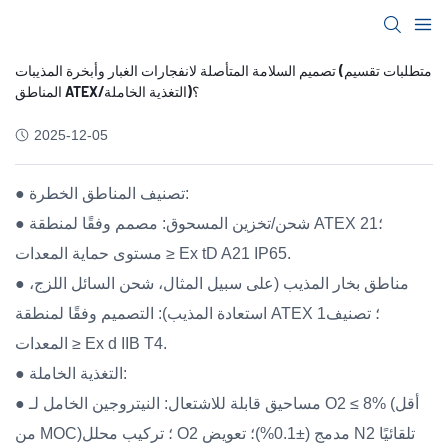
تصميم السلامة المتأصلة لانفجارات الغبار وأبخرة المذيبات (متطلبات تقسيم
المناطق ATEX/التغذية الخاملة)؟
2025-12-05
● تصنيف المناطق الخطرة:
● شحن/تخزين المسحوق: مصمم وفقًا لمنطقة ATEX 21؛
مستوى حماية المعدات ≥ Ex tD A21 IP65.
● مناطق بخار المذيب (على سبيل المثال، شحن السائل اللزج،
استعادة المذيب): التصميم وفقًا لمنطقة ATEX 1؛ تصنيف
المعدات ≥ Ex d IIB T4.
● التغذية الخاملة:
● مساحيق قابلة للاشتعال: النيتروجين الخامل لـ O2 ≤ 8% (أقل
من MOC)؛ تركيب محلل O2 مدمج (±0.1%)؛ تعويض N2 تلقائيًا