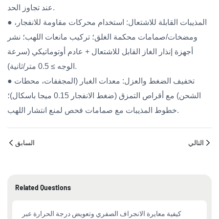
عند تجاوز الحد.
● المذيبات القابلة للاشتعال: استخدام محركات مقاومة للانفجار،
ومضخات/صمامات محكمة الغلق؛ تركيب مانعات اللهب؛ نشر
أجهزة إنذار الغاز القابل للاشتعال + عادم أوتوماتيكي (سرعة
الوجه ≥ 0.5 متر/ثانية).
● تخفيف الضغط والعزل: معدات الغبار (المجففات، محطات
الشحن) مع أقراص التمزق (ضغط الانفجار 0.15 ميجا باسكال)؛
خطوط المذيبات مع صمامات فحص لمنع انتشار اللهب.
التالي
السابق
Related Questions
كيفية معايرة الانجراف الصفري وتعويض درجة الحرارة عبر