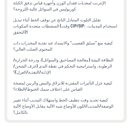
الإنترنت لمغذيات فقدان الوزن وأجهزة قياس تدفق الكتلة
كوريوليس في السوائل عالية اللزوجة؟
تقليل التلوث المتبادل الناتج عن توقف الخط أثناء تبديل
المنشطات متعددة المكونات (وقت CIP/SIP، استخدام المذيبات،
التحقق)؟
كيفية منع "تسلق القضيب" والانسداد عند تغذية المخدرات ذات
المحتوى الصلب العالي؟
النظافة البيئية (معالجة المساحيق والسوائل)، ودرجة الحرارة/
الرطوبة، واستراتيجية التحكم في نقطة الندى (غرف الشحن/
الإذابة/التغذية/الغزل)؟
كيفية عزل التأثيرات المقترنة للانزلاق والنبض والرنين لمضخة
القياس على اختلاف سمك الخيوط/الطلاء؟
كيفية تحديد وقت تنظيف الخط واستهلاك المذيب أثناء تغيير
الوصفة/المذيب/اللون للأوضاع شبه الآلية مقابل الأوضاع الآلية
بالكامل؟