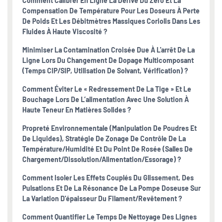
Comment Calibrer En Ligne La Dérive Du Zéro Et La
Compensation De Température Pour Les Doseurs À Perte
De Poids Et Les Débitmètres Massiques Coriolis Dans Les
Fluides À Haute Viscosité ?
Minimiser La Contamination Croisée Due À L'arrêt De La
Ligne Lors Du Changement De Dopage Multicomposant
(temps CIP/SIP, Utilisation De Solvant, Vérification) ?
Comment Éviter Le « Redressement De La Tige » Et Le
Bouchage Lors De L’alimentation Avec Une Solution À
Haute Teneur En Matières Solides ?
Propreté Environnementale (manipulation De Poudres Et
De Liquides), Stratégie De Zonage De Contrôle De La
Température/humidité Et Du Point De Rosée (salles De
Chargement/dissolution/alimentation/essorage) ?
Comment Isoler Les Effets Couplés Du Glissement, Des
Pulsations Et De La Résonance De La Pompe Doseuse Sur
La Variation D'épaisseur Du Filament/revêtement ?
Comment Quantifier Le Temps De Nettoyage Des Lignes