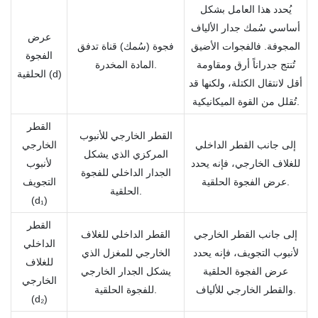
يُحدد هذا العامل بشكل
أساسي سُمك جدار الألياف
عرض
المجوفة. فالفجوات الأضيق
فجوة (سُمك) قناة تدفق
الفجوة
تُنتج جدراناً أرق ومقاومة
المادة المخدرة.
الحلقية (d)
أقل لانتقال الكتلة، ولكنها قد
تُقلل من القوة الميكانيكية.
القطر
القطر الخارجي للأنبوب
إلى جانب القطر الداخلي
الخارجي
المركزي الذي يشكل
للغلاف الخارجي، فإنه يحدد
لأنبوب
الجدار الداخلي للفجوة
عرض الفجوة الحلقية.
التجويف
الحلقية.
(d₁)
القطر
إلى جانب القطر الخارجي
القطر الداخلي للغلاف
الداخلي
لأنبوب التجويف، فإنه يحدد
الخارجي للمغزل الذي
للغلاف
عرض الفجوة الحلقية
يشكل الجدار الخارجي
الخارجي
والقطر الخارجي للألياف.
للفجوة الحلقية.
(d₂)