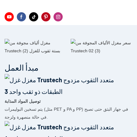
مبدأ العمل
توصيل المواد المذابة
يتم تسخين البوليمرات (مثل PET و PA و PP) في جهاز البثق حتى تصبح
في حالة منصهرة ولزجة.