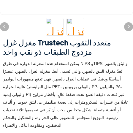
مغزل غزل Trustech متعدد الثقوب
مزدوج الطبقات ذو ثقب واحد
يمكن استخدام هذه المغزلة الدوارة في طرق NIPS وTIPS والبثق بالصهر.
تُعدّ مغزلة البثق بالصهر، والتي تُسمى أيضًا مغزلة الغزل بالصهر، عنصرًا
أساسيًا ودقيقًا في عمليات الغزل بالصهر. فهي تدفع مصهورات البوليمر
عالية الحرارة (مثل البوليستر PET، والبولي بروبيلين PP، والنايلون PA،
والبولي إيميد PI) عبر فتحات دقيقة الصنع تحت ضغط عالٍ، بأقطار تتراوح
عادةً من عشرات الميكرومترات إلى بضعة ملليمترات، لبثق خيوط أو ألياف
أو أغشية متصلة بشكل متجانس. يجب أن يُراعي تصميمها ثلاثة تحديات
رئيسية: التوزيع المتجانس للمصهور عالي الحرارة، والتشكيل والتحكم
الدقيقين، ومقاومة التآكل والاهتراء.