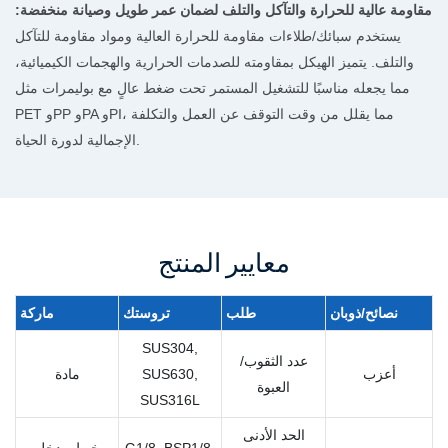
مقاومة عالية للحرارة والتآكل والتلف لضمان عمر طويل وصيانة منخفضة:
يستخدم سبائك/طلاءات مقاومة للحرارة العالية ومواد مقاومة للتآكل
والتلف. يتميز الهيكل بمقاومته للصدمات الحرارية والهجمات الكيميائية،
مما يجعله مناسبًا للتشغيل المستمر تحت ضغط عالٍ مع بوليمرات مثل
PET وPP وPA وPI، مما يقلل من وقت التوقف عن العمل والتكلفة
الإجمالية لدورة الحياة.
معايير المنتج
نصائح/ذوبان
طلب
تروستك
ماركة
SUS304,
عدد الثقوب/
أعزب
SUS630,
مادة
العبوة
SUS316L
الحد الأدنى
G1/8, BSP1/8,
خيط مدخل