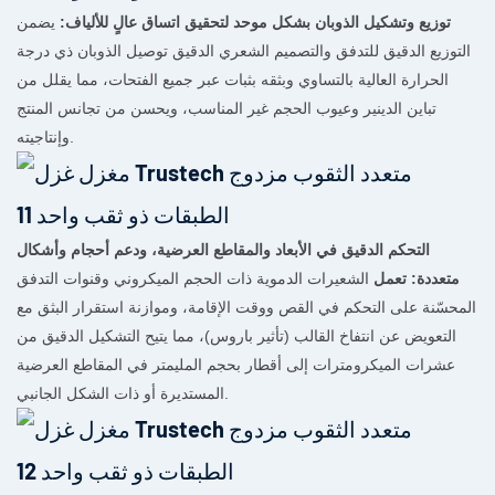
توزيع وتشكيل الذوبان بشكل موحد لتحقيق اتساق عالٍ للألياف:
يضمن
التوزيع الدقيق للتدفق والتصميم الشعري الدقيق توصيل الذوبان ذي درجة
الحرارة العالية بالتساوي وبثقه بثبات عبر جميع الفتحات، مما يقلل من
تباين الدينير وعيوب الحجم غير المناسب، ويحسن من تجانس المنتج
وإنتاجيته.
التحكم الدقيق في الأبعاد والمقاطع العرضية، ودعم أحجام وأشكال
متعددة: تعمل
الشعيرات الدموية ذات الحجم الميكروني وقنوات التدفق
المحسّنة على التحكم في القص ووقت الإقامة، وموازنة استقرار البثق مع
التعويض عن انتفاخ القالب (تأثير باروس)، مما يتيح التشكيل الدقيق من
عشرات الميكرومترات إلى أقطار بحجم المليمتر في المقاطع العرضية
المستديرة أو ذات الشكل الجانبي.