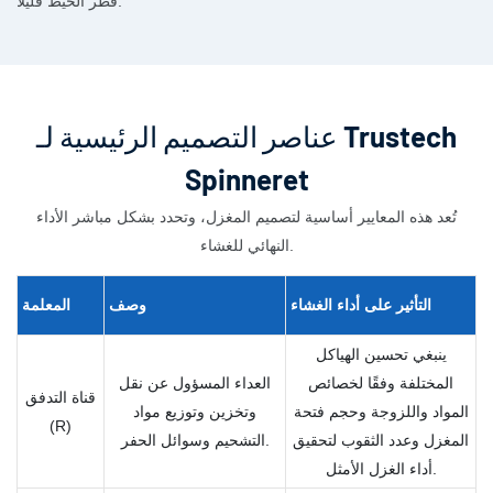
قطر الخيط قليلاً.
عناصر التصميم الرئيسية لـ Trustech
Spinneret
تُعد هذه المعايير أساسية لتصميم المغزل، وتحدد بشكل مباشر الأداء
النهائي للغشاء.
التأثير على
أداء
الغشاء
وصف
المعلمة
ينبغي تحسين الهياكل
المختلفة وفقًا لخصائص
العداء المسؤول عن نقل
قناة التدفق
المواد واللزوجة وحجم فتحة
وتخزين وتوزيع مواد
(R)
المغزل وعدد الثقوب لتحقيق
التشحيم وسوائل الحفر.
أداء الغزل الأمثل.