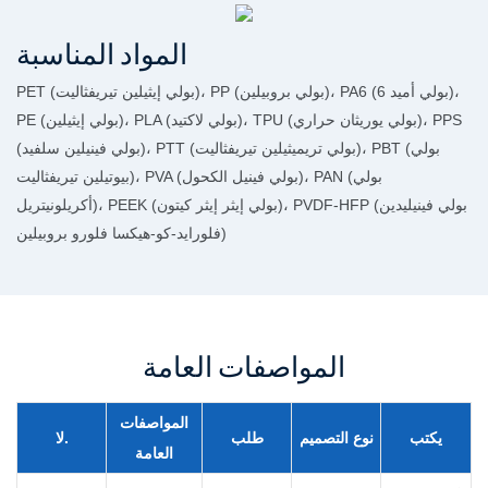
المواد المناسبة
PET (بولي إيثيلين تيريفثاليت)، PP (بولي بروبيلين)، PA6 (بولي أميد 6)،
PE (بولي إيثيلين)، PLA (بولي لاكتيد)، TPU (بولي يوريثان حراري)، PPS
(بولي فينيلين سلفيد)، PTT (بولي تريميثيلين تيريفثاليت)، PBT (بولي
بيوتيلين تيريفثاليت)، PVA (بولي فينيل الكحول)، PAN (بولي
أكريلونيتريل)، PEEK (بولي إيثر إيثر كيتون)، PVDF-HFP (بولي فينيليدين
فلورايد-كو-هيكسا فلورو بروبيلين)
المواصفات العامة
المواصفات
يكتب
نوع التصميم
طلب
لا.
العامة