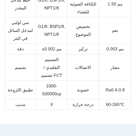
1.50 مم
للكثافة الضوئية
NPT1/8
المخدر
للغشاء
سن لولبي
تخصيص
G1/8, BSP1/8,
نعم
لمدخل السائل
الموضوع
NPT1/8
في البئر
0.003 مم
تركيز
±0.002 مم
دقة
التصميم
معيار
الاتصالات
التقليدي /
تصميم
تصميم FCT
1000-
Ra0.4-0.8
خشونة
تطبيق اللزوجة
500000cp
60-260℃
درجة حرارة
لا
مذيب