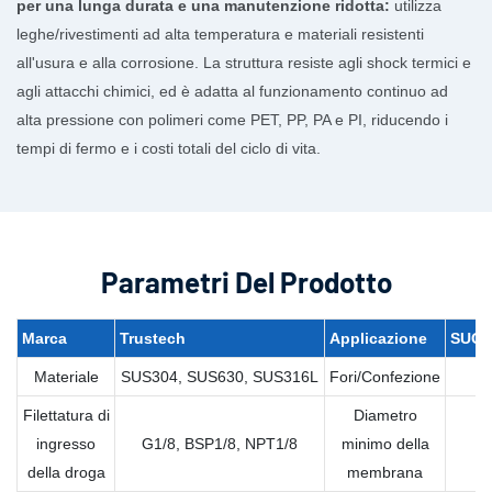
per una lunga durata e una manutenzione ridotta:
utilizza
leghe/rivestimenti ad alta temperatura e materiali resistenti
all'usura e alla corrosione. La struttura resiste agli shock termici e
agli attacchi chimici, ed è adatta al funzionamento continuo ad
alta pressione con polimeri come PET, PP, PA e PI, riducendo i
tempi di fermo e i costi totali del ciclo di vita.
Parametri Del Prodotto
Marca
Trustech
Applicazione
SUGG
Materiale
SUS304, SUS630, SUS316L
Fori/Confezione
Filettatura di
Diametro
ingresso
G1/8, BSP1/8, NPT1/8
minimo della
della droga
membrana