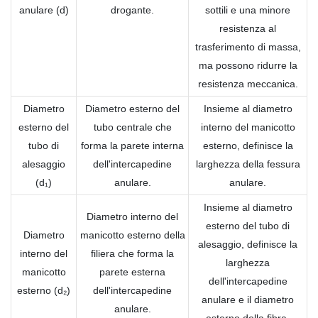
anulare (d)
drogante.
sottili e una minore
resistenza al
trasferimento di massa,
ma possono ridurre la
resistenza meccanica.
Diametro
Diametro esterno del
Insieme al diametro
esterno del
tubo centrale che
interno del manicotto
tubo di
forma la parete interna
esterno, definisce la
alesaggio
dell'intercapedine
larghezza della fessura
(d₁)
anulare.
anulare.
Insieme al diametro
Diametro interno del
esterno del tubo di
Diametro
manicotto esterno della
alesaggio, definisce la
interno del
filiera che forma la
larghezza
manicotto
parete esterna
dell'intercapedine
esterno (d₂)
dell'intercapedine
anulare e il diametro
anulare.
esterno della fibra.