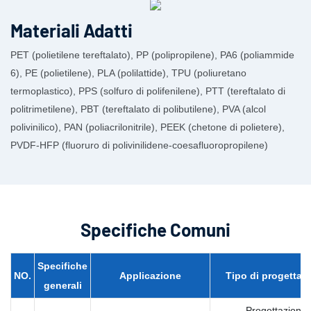
Materiali Adatti
PET (polietilene tereftalato), PP (polipropilene), PA6 (poliammide
6), PE (polietilene), PLA (polilattide), TPU (poliuretano
termoplastico), PPS (solfuro di polifenilene), PTT (tereftalato di
politrimetilene), PBT (tereftalato di polibutilene), PVA (alcol
polivinilico), PAN (poliacrilonitrile), PEEK (chetone di polietere),
PVDF-HFP (fluoruro di polivinilidene-coesafluoropropilene)
Specifiche Comuni
Specifiche
NO.
Applicazione
Tipo di progettaz
generali
Progettazione