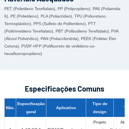
PET (Polietileno Tereftalato), PP (Polipropileno), PA6 (Poliamida
6), PE (Polietileno), PLA (Poliactídeo), TPU (Poliuretano
Termoplástico), PPS (Sulfeto de Polifenileno), PTT
(Politrimetileno Tereftalato), PBT (Polibutileno Tereftalato), PVA
(Álcool Polivinílico), PAN (Poliacrilonitrila), PEEK (Poliéter Éter
Cetona), PVDF-HFP (Polifluoreto de vinilideno-co-
hexafluoropropileno)
Especificações Comuns
Especificação
Tipo de
Não.
Aplicativo
Ti
geral
design
Projeto
Aber