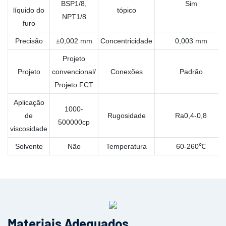
BSP1/8,
Sim
líquido do
tópico
NPT1/8
furo
Precisão
±0,002 mm
Concentricidade
0,003 mm
Projeto
Projeto
convencional/
Conexões
Padrão
Projeto FCT
Aplicação
1000-
de
Rugosidade
Ra0,4-0,8
500000cp
viscosidade
Solvente
Não
Temperatura
60-260℃
Materiais Adequados