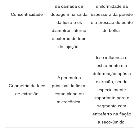
da camada de
uniformidade da
Concentricidade
dopagem na saída
espessura da parede
da fieira e os
e a pressão do ponto
diâmetros interno
de bolha.
e externo do tubo
de injeção.
Isso influencia o
estiramento e a
deformação após a
A geometria
extrusão, sendo
Geometria da face
principal da fieira,
especialmente
de extrusão
como plana ou
importante para o
microcônica.
segmento com
entreferro na fiação
a seco-úmido.