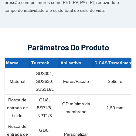
pressão com polímeros como PET, PP, PA e PI, reduzindo o
tempo de inatividade e o custo total do ciclo de vida.
Parâmetros Do Produto
Marca
Trustech
Aplicativo
DICAS/Derretimento
SUS304,
Material
SUS630,
Furos/Pacote
Solteiro
SUS316L
Rosca de
G1/8,
OD mínimo da
entrada de
BSP1/8,
1,50 mm
membrana
fluido
NPT1/8
Rosca de
G1/8,
entrada de
Personalizar