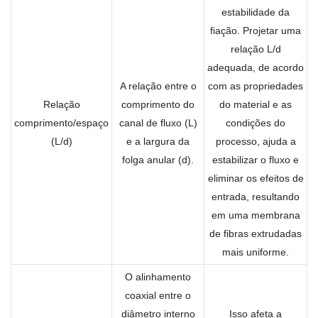
estabilidade da
fiação. Projetar uma
relação L/d
adequada, de acordo
A relação entre o
com as propriedades
Relação
comprimento do
do material e as
comprimento/espaço
canal de fluxo (L)
condições do
(L/d)
e a largura da
processo, ajuda a
folga anular (d).
estabilizar o fluxo e
eliminar os efeitos de
entrada, resultando
em uma membrana
de fibras extrudadas
mais uniforme.
O alinhamento
coaxial entre o
diâmetro interno
Isso afeta a