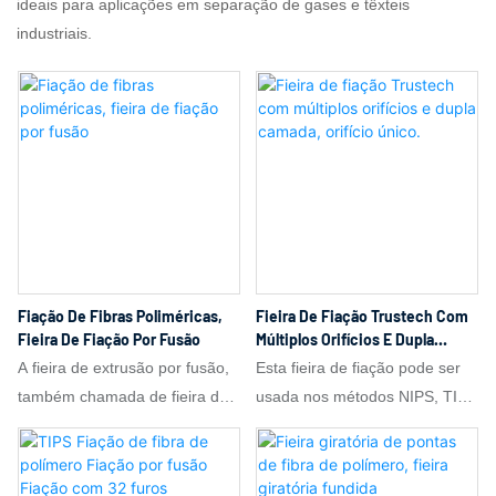
ideais para aplicações em separação de gases e têxteis
industriais.
Fiação De Fibras Poliméricas,
Fieira De Fiação Trustech Com
Fieira De Fiação Por Fusão
Múltiplos Orifícios E Dupla
Camada, Orifício Único.
A fieira de extrusão por fusão,
Esta fieira de fiação pode ser
também chamada de fieira de
usada nos métodos NIPS, TIPS
fiação por fusão, é um
e de extrusão por fusão. A
componente essencial de
fieira de extrusão por fusão,
precisão nos processos de
também chamada de fieira de