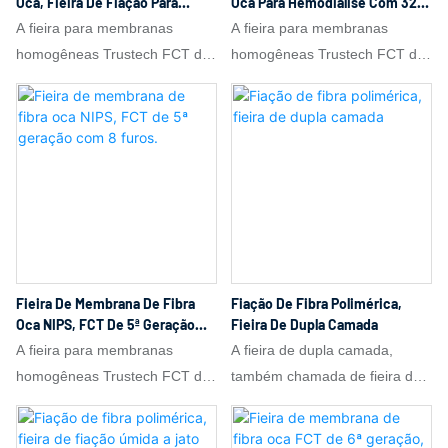
Oca, Fieira De Fiação Para
Oca Para Hemodiálise Com 32
desempenho de separação.
Separação De Gases De 5ª
Furos, Fieira De Fiação FCT De
A fieira para membranas
A fieira para membranas
Geração FCT
5ª Geração.
homogêneas Trustech FCT de
homogêneas Trustech FCT de
5ª geração é um equipamento
5ª geração é um equipamento
de formação de núcleo
de formação de núcleo
desenvolvido com a Tecnologia
desenvolvido com a Tecnologia
de Troca Rápida (FCT).
de Troca Rápida (FCT).
Apresentando uma arquitetura
Apresentando uma arquitetura
de "núcleo de fiação dividido +
de "núcleo de fiação dividido +
placa de canal de fluxo" e um
placa de canal de fluxo" e um
núcleo monolítico de alta
núcleo monolítico de alta
precisão, a fieira Trustech foi
precisão, a fieira Trustech foi
Fieira De Membrana De Fibra
Fiação De Fibra Polimérica,
projetada especificamente para
projetada especificamente para
Oca NIPS, FCT De 5ª Geração
Fieira De Dupla Camada
a produção de membranas
a produção de membranas
Com 8 Furos.
A fieira para membranas
A fieira de dupla camada,
poliméricas homogêneas,
poliméricas homogêneas,
homogêneas Trustech FCT de
também chamada de fieira de
como membranas de
como membranas de
5ª geração é um equipamento
membrana composta, é um
separação de gases,
separação de gases,
de formação de núcleo
componente fundamental na
membranas de pervaporização
membranas de pervaporização