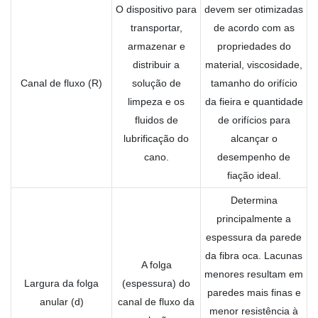
O dispositivo para
devem ser otimizadas
transportar,
de acordo com as
armazenar e
propriedades do
distribuir a
material, viscosidade,
Canal de fluxo (R)
solução de
tamanho do orifício
limpeza e os
da fieira e quantidade
fluidos de
de orifícios para
lubrificação do
alcançar o
cano.
desempenho de
fiação ideal.
Determina
principalmente a
espessura da parede
da fibra oca. Lacunas
A folga
menores resultam em
Largura da folga
(espessura) do
paredes mais finas e
anular (d)
canal de fluxo da
menor resistência à