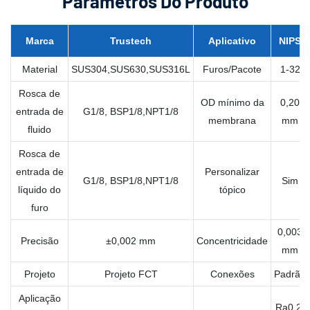
Parâmetros Do Produto
Marca
Trustech
Aplicativo
NIPS
Material
SUS304,SUS630,SUS316L
Furos/Pacote
1-32
Rosca de
OD mínimo da
0,20
entrada de
G1/8, BSP1/8,NPT1/8
membrana
mm
fluido
Rosca de
entrada de
Personalizar
G1/8, BSP1/8,NPT1/8
Sim
líquido do
tópico
furo
0,003
Precisão
±0,002 mm
Concentricidade
mm
Projeto
Projeto FCT
Conexões
Padrão
Aplicação
Ra0,2-