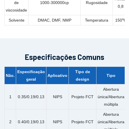
de
1000-300000cp
Rugosidade
0,8
viscosidade
Solvente
DMAC, DMF, NMP
Temperatura
150℃
Especificações Comuns
Especificação
Tipo de
Não.
Aplicativo
Tipo
geral
design
Abertura
1
0.35/0.19/0.13
NIPS
Projeto FCT
única/Abertura
múltipla
Abertura
2
0.40/0.19/0.13
NIPS
Projeto FCT
única/Abertura