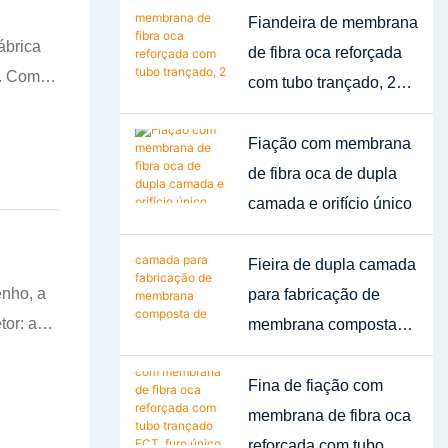
Fiandeira de membrana
ábrica
de fibra oca reforçada
a. Com
com tubo trançado, 2
nto e
furos
.
Fiação com membrana
de fibra oca de dupla
 opera
camada e orifício único
o
sso — da
Fieira de dupla camada
indo
nho, a
para fabricação de
tor: as
membrana composta
ação. O
ndo às
de fibra oca
ficado
Fina de fiação com
I 42
membrana de fibra oca
reforçada com tubo