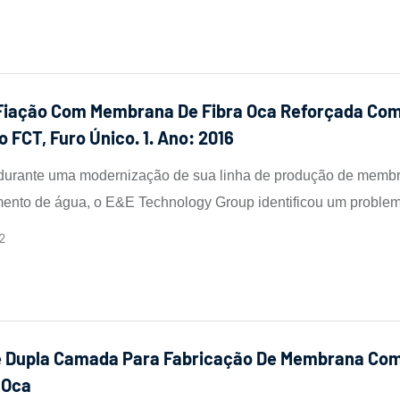
 Fiação Com Membrana De Fibra Oca Reforçada Co
 FCT, Furo Único. 1. Ano: 2016
durante uma modernização de sua linha de produção de memb
mento de água, o E&E Technology Group identificou um proble
oda a indústria com seus bicos de fiação existentes: desvios 
2
idade na formação de fibras ocas, resultando em espessura de
 fluxo instável.
De Dupla Camada Para Fabricação De Membrana Co
 Oca