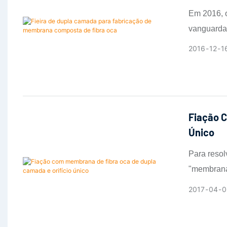
Em 2016, o
vanguarda
ultrafiltr
2016
12
1
Fiação C
Único
Para resol
"membranas
de orifíci
2017
04
0
soluções di
seletivida