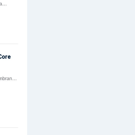
a
m fieiras
Core
embranas
fluxo e
 canal