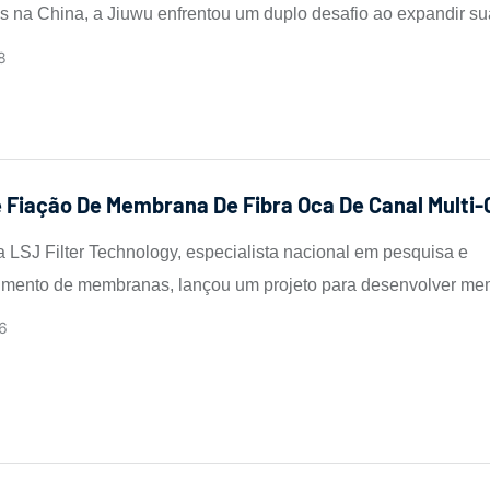
na China, a Jiuwu enfrentou um duplo desafio ao expandir su
 de ultrafiltração de alto desempenho: um gargalo de vazão co
8
os orifícios e a dificuldade de manutenção com estruturas
nais.
e Fiação De Membrana De Fibra Oca De Canal Multi-
 LSJ Filter Technology, especialista nacional em pesquisa e
imento de membranas, lançou um projeto para desenvolver m
multicanal de alto desempenho, visando superar o gargalo de 
6
ões de transferência de massa das fibras ocas convencionais de