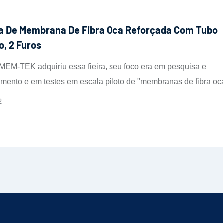
 LMH); e (iii) resistência aprimorada à incrustação.
ra De Membrana De Fibra Oca Reforçada Com Tubo
, 2 Furos
EM-TEK adquiriu essa fieira, seu foco era em pesquisa e
mento e em testes em escala piloto de "membranas de fibra oc
 com tubo trançado", voltadas principalmente para o tratamento
2
duais industriais com alta salinidade e para a purificação avan
el municipal.