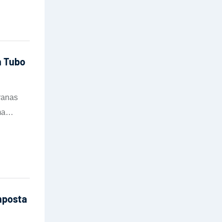
m Tubo
ranas
ma
de
 parede
mposta