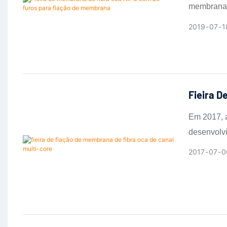
membranas 
capacidade
2019
07
1
de múltipl
convencio
Fieira D
Em 2017, a
desenvolv
compostas 
2017
07
0
as limitaç
único.