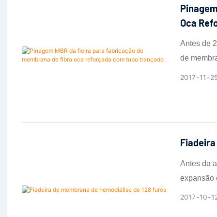
Pinagem
Oca Ref
Antes de 2
de membran
2017
11
2
Fiadeira
Antes da a
expansão 
prazos de 
2017
10
1
afetando s