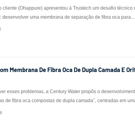
 cliente (Ohappure) apresentou à Trustech um desafio técnico 
: desenvolver uma membrana de separação de fibra oca para
ação (UF) de alto desempenho.
6
om Membrana De Fibra Oca De Dupla Camada E Orif
ver esses problemas, a Century Water propôs o desenvolvimen
 de fibra oca compostas de dupla camada", centradas em uma 
o único compatível, capaz de: (i) extrusão sincronizada precisa d
6
ferentes para garantir uma ligação interfacial firme; (ii) combina
de (tamanho de poro da camada interna de 0,01 a 0,02 μm) com 