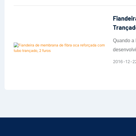
fluxo (≥ 55
Fiandei
Trançado
Quando a M
desenvolvi
reforçadas
2016
12
2
águas resi
água potáv