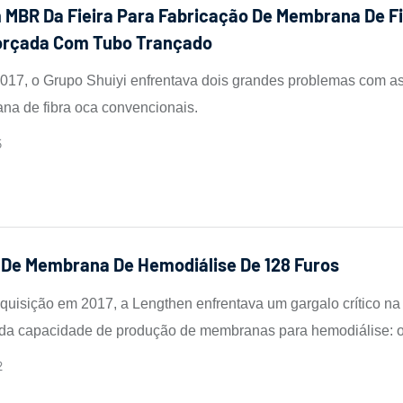
 MBR Da Fieira Para Fabricação De Membrana De F
orçada Com Tubo Trançado
017, o Grupo Shuiyi enfrentava dois grandes problemas com as 
a de fibra oca convencionais.
5
 De Membrana De Hemodiálise De 128 Furos
quisição em 2017, a Lengthen enfrentava um gargalo crítico na
da capacidade de produção de membranas para hemodiálise: 
entrega da produção de fieiras existentes eram de 6 a 12 meses
2
everamente a produtividade.