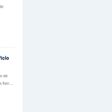
de
ício
to de
fieira
e duas
r alta
alto