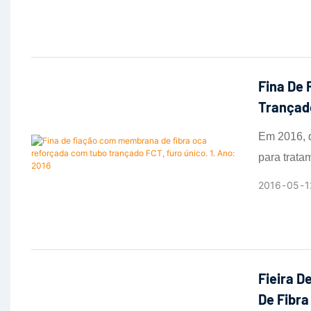
Fina De
Trançado
Em 2016, 
para trata
comum em t
2016
05
1
concentric
irregular e
Fieira 
De Fibra