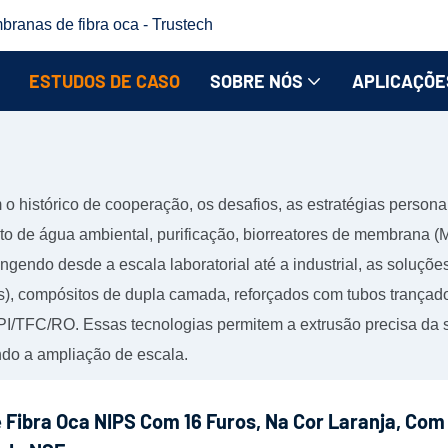
branas de fibra oca - Trustech
ESTUDOS DE CASO
SOBRE NÓS
APLICAÇÕE
o histórico de cooperação, os desafios, as estratégias persona
to de água ambiental, purificação, biorreatores de membrana (
ngendo desde a escala laboratorial até a industrial, as soluçõ
uros), compósitos de dupla camada, reforçados com tubos trança
TFC/RO. Essas tecnologias permitem a extrusão precisa da sol
do a ampliação de escala.
e Fibra Oca NIPS Com 16 Furos, Na Cor Laranja, Com