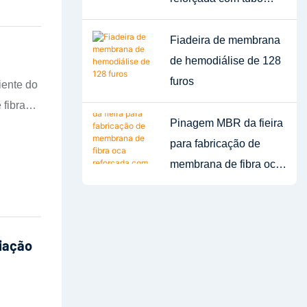
trançado FCT, furo
único. 1. Ano: 2016
Fiadeira de membrana
de hemodiálise de 128
furos
iente do
fibra
filtro e
Pinagem MBR da fieira
para fabricação de
mercial,
membrana de fibra oca
filtros
reforçada com tubo
ra
trançado
 a
Fiação
que
e.