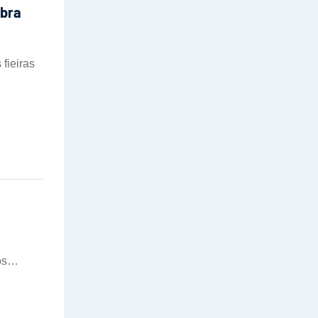
ibra
fieiras
os
,