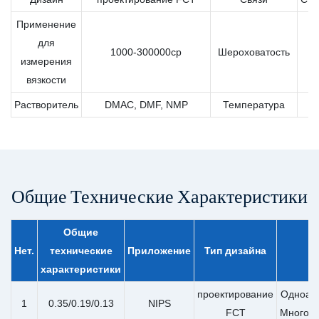
Применение
для
Ra
1000-300000cp
Шероховатость
измерения
вязкости
Растворитель
DMAC, DMF, NMP
Температура
1
Общие Технические Характеристики
Общие
Нет.
технические
Приложение
Тип дизайна
характеристики
проектирование
Одноап
1
0.35/0.19/0.13
NIPS
FCT
Многоа