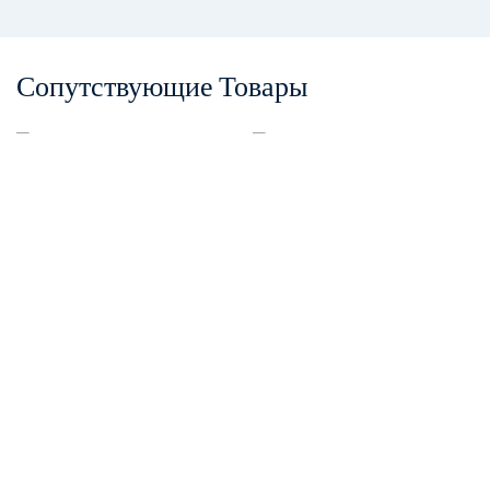
Сопутствующие Товары
Фильера FCT 5-Го Поколения С
Полой Волоконной Мембраной,
8 Отверстий, NIPS
Фильера Для Полых Волокон FCT
NIPS 6-Го Поколения, 12
Отверстий, С Нагревательным
Элементом И Функцией
Включения/выключения.
Авторские права © 2025
Shanghai Trustech Technology Development Co., Ltd.
www.xtrustech.com
|
Карта сайта