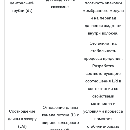
центральной
плотность упаковки
скважине.
трубки (d₃)
мембранного модуля
и на перепад
давления жидкости
внутри волокна.
Это влияет на
стабильность
процесса прядения.
Разработка
соответствующего
соотношения L/d в
соответствии со
свойствами
материала и
Отношение длины
Соотношение
условиями процесса
канала потока (L) к
длины к зазору
помогает
ширине кольцевого
(L/d)
стабилизировать