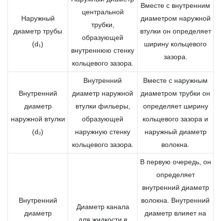
Вместе с внутренним
центральной
Наружный
диаметром наружной
трубки,
диаметр трубы
втулки он определяет
образующей
(d₁)
ширину кольцевого
внутреннюю стенку
зазора.
кольцевого зазора.
Внутренний
Вместе с наружным
Внутренний
диаметр наружной
диаметром трубки он
диаметр
втулки фильеры,
определяет ширину
наружной втулки
образующей
кольцевого зазора и
(d₂)
наружную стенку
наружный диаметр
кольцевого зазора.
волокна.
В первую очередь, он
определяет
внутренний диаметр
Внутренний
волокна. Внутренний
Диаметр канала
диаметр
диаметр влияет на
для жидкости в