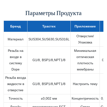
Параметры Продукта
Бренд
Трастех
Приложение
N
Отверстия/
Материал
SUS304,SUS630,SUS316L
1
Упаковка
Резьба на
Минимальная
входе в
оптическая
G1/8, BSP1/8,NPT1/8
0,
систему
плотность
Dope
мембраны
Резьба входа
жидкости в
G1/8, BSP1/8,NPT1/8
Настроить тему
отверстие
Точность
±0,002 мм
Концентричность
0,0
Дизайн
проектирование FCT
Связи
Ста