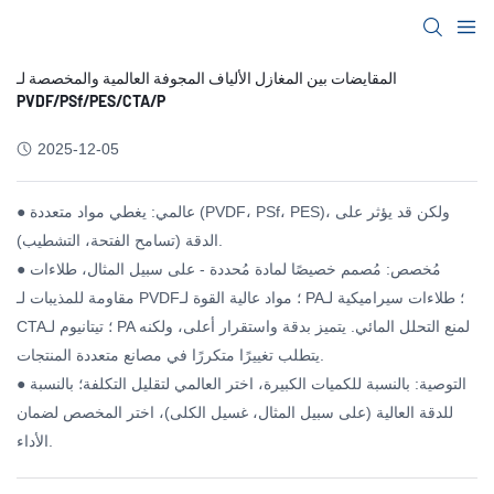
المقايضات بين المغازل الألياف المجوفة العالمية والمخصصة لـ
PVDF/PSf/PES/CTA/P
2025-12-05
● عالمي: يغطي مواد متعددة (PVDF، PSf، PES)، ولكن قد يؤثر على
الدقة (تسامح الفتحة، التشطيب).
● مُخصص: مُصمم خصيصًا لمادة مُحددة - على سبيل المثال، طلاءات
مقاومة للمذيبات لـ PVDF؛ مواد عالية القوة لـ PA؛ طلاءات سيراميكية لـ
CTA؛ تيتانيوم لـ PA لمنع التحلل المائي. يتميز بدقة واستقرار أعلى، ولكنه
يتطلب تغييرًا متكررًا في مصانع متعددة المنتجات.
● التوصية: بالنسبة للكميات الكبيرة، اختر العالمي لتقليل التكلفة؛ بالنسبة
للدقة العالية (على سبيل المثال، غسيل الكلى)، اختر المخصص لضمان
الأداء.