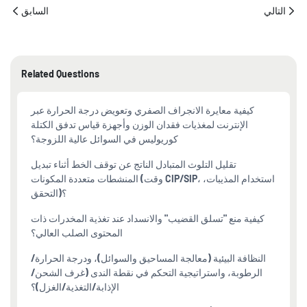
التالي
السابق
Related Questions
كيفية معايرة الانجراف الصفري وتعويض درجة الحرارة عبر
الإنترنت لمغذيات فقدان الوزن وأجهزة قياس تدفق الكتلة
كوريوليس في السوائل عالية اللزوجة؟
تقليل التلوث المتبادل الناتج عن توقف الخط أثناء تبديل
المنشطات متعددة المكونات (وقت CIP/SIP، استخدام المذيبات،
التحقق)؟
كيفية منع "تسلق القضيب" والانسداد عند تغذية المخدرات ذات
المحتوى الصلب العالي؟
النظافة البيئية (معالجة المساحيق والسوائل)، ودرجة الحرارة/
الرطوبة، واستراتيجية التحكم في نقطة الندى (غرف الشحن/
الإذابة/التغذية/الغزل)؟