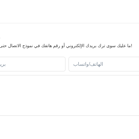
إ
ما عليك سوى ترك بريدك الإلكتروني أو رقم هاتفك في نموذج الاتصال حتى نتمكن من إرسال عرض أسعار مجاني لمجموعتنا الواسعة من التصاميم!
الهاتف/واتساب
بري