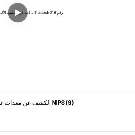
آلة غزل الأغشية الليفية المجوفة من Trustech: الكشف عن معدات غزل NIPS (9)