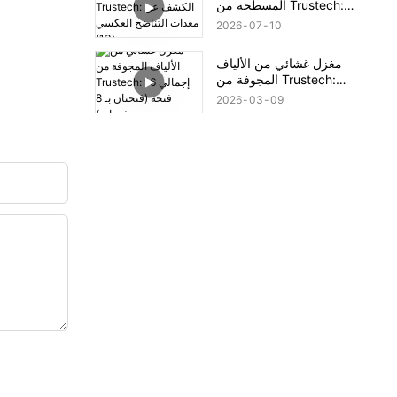
المسطحة من Trustech:
الكشف عن معدات التناضح
2026
07
10
العكسي (13)
مغزل غشائي من الألياف
المجوفة من Trustech:
إجمالي 16 فتحة (فتحتان بـ
2026
03
09
8 فتحات)