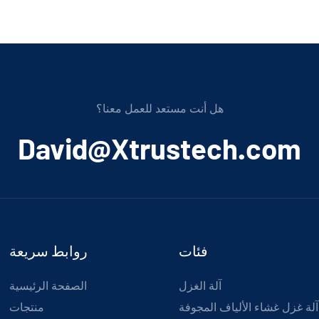
هل أنت مستعد للعمل معنا؟
﻿David@Xtrustech.com
فئات
روابط سريعة
آلة الغزل
الصفحة الرئيسية
آلة غزل غشاء الألياف المجوفة
منتجات