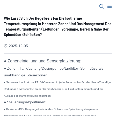
Wie Lässt Sich Der Regelkreis Für Die Isotherme
Temperaturregelung In Mehreren Zonen Und Das Management Des
Temperaturgradienten (Leitungen, Vorpumpe, Bereich Nahe Der
Spinndüse) Schließen?
2025-12-05
● Zoneneinteilung und Sensorplatzierung:
● Zonen: Tank/Leitung/Dosierpumpe/Endfilter–Spinndüse als
unabhängige Steuerzonen.
● Sensoren: Hochpräzise PT100-Sensoren in jeder Zone mit 2oo3- oder Haupt-/Standby-
Redundanz. Messpunkte an der Rohraußenwand, im Fluid (sofern möglich) und am
Auslass des Mantelmediums anbringen.
● Steuerungsalgorithmen:
● Kaskaden-PID: Hauptregelkreis für den Sollwert der Spinnlösungstemperatur;
Nebenregelkreis für die Temperatur des Heizmediums im Mantel zur schnellen