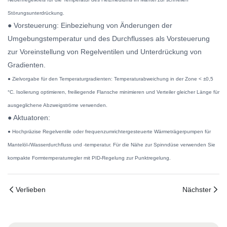
Störungsunterdrückung.
● Vorsteuerung: Einbeziehung von Änderungen der
Umgebungstemperatur und des Durchflusses als Vorsteuerung
zur Voreinstellung von Regelventilen und Unterdrückung von
Gradienten.
● Zielvorgabe für den Temperaturgradienten: Temperaturabweichung in der Zone < ±0,5
°C. Isolierung optimieren, freiliegende Flansche minimieren und Verteiler gleicher Länge für
ausgeglichene Abzweigströme verwenden.
● Aktuatoren:
● Hochpräzise Regelventile oder frequenzumrichtergesteuerte Wärmeträgerpumpen für
Mantelöl-/Wasserdurchfluss und -temperatur. Für die Nähe zur Spinndüse verwenden Sie
kompakte Formtemperaturregler mit PID-Regelung zur Punktregelung.
Verlieben
Nächster