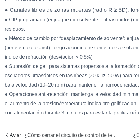
● Canales libres de zonas muertas (radio R ≥ 5D); fon
● CIP programado (enjuague con solvente + ultrasonidos) co
residuos.
● Método de cambio por “desplazamiento de solvente”: enjua
(por ejemplo, etanol), luego acondicione con el nuevo solvent
índice de refracción (desviación < 0,5%).
● Supresión de gel: para sistemas propensos a la formación 
osciladores ultrasónicos en las líneas (20 kHz, 50 W) para ro
baja velocidad (10–20 rpm) para mantener la homogeneidad.
● Operaciones anti-retención: mantenga la velocidad mínima d
el aumento de la presión/temperatura indica pre-gelificación:
con alimentación durante 3 minutos para evitar la gelificación
Aviar
¿Cómo cerrar el circuito de control de temperatura isotérmica multizona y gestión del gradiente térmico (líneas, prebombeo, cerca de la hilera)?