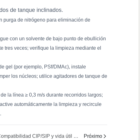
dos de tanque inclinados.
n purga de nitrógeno para eliminación de
gue con un solvente de bajo punto de ebullición
e tres veces; verifique la limpieza mediante el
de gel (por ejemplo, PSf/DMAc), instale
mper los núcleos; utilice agitadores de tanque de
e la línea ≥ 0,3 m/s durante recorridos largos;
 active automáticamente la limpieza y recircule
.
¿Compatibilidad CIP/SIP y vida útil del sello para diferentes sistemas de polímeros (PVDF, PES, PSf, PAN, PA)?
Próximo