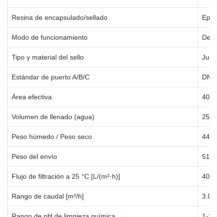
Resina de encapsulado/sellado
Epox
Modo de funcionamiento
De a
Tipo y material del sello
Junt
Estándar de puerto A/B/C
DN32
Área efectiva
40 m
Volumen de llenado (agua)
25 L
Peso húmedo / Peso seco
44/19
Peso del envío
51 k
Flujo de filtración a 25 °C [L/(m²·h)]
40-1
Rango de caudal [m³/h]
3.0-
Rango de pH de limpieza química
1-13