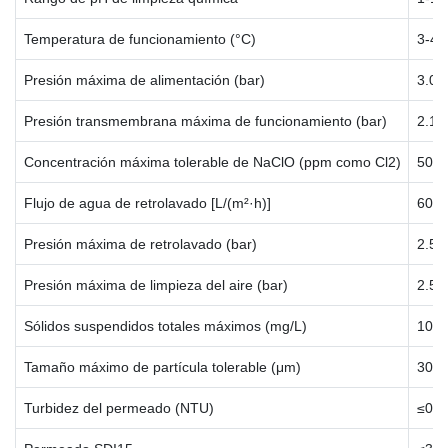
Temperatura de funcionamiento (°C)
3-40
Presión máxima de alimentación (bar)
3.0
Presión transmembrana máxima de funcionamiento (bar)
2.1
Concentración máxima tolerable de NaClO (ppm como Cl2)
500
Flujo de agua de retrolavado [L/(m²·h)]
60-1
Presión máxima de retrolavado (bar)
2.5
Presión máxima de limpieza del aire (bar)
2.5
Sólidos suspendidos totales máximos (mg/L)
100
Tamaño máximo de partícula tolerable (μm)
300
Turbidez del permeado (NTU)
≤0.1