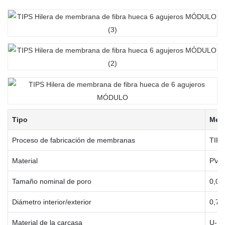
Tipo
Memb
Proceso de fabricación de membranas
TIPS
Material
PVD
Tamaño nominal de poro
0,03
Diámetro interior/exterior
0,7 
Material de la carcasa
U-P