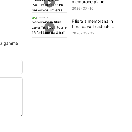
membrane piane
Trustech: rivelata
2026
07
10
l'attrezzatura per osmosi
inversa (XIII)
Filiera a membrana in
fibra cava Trustech:
totale 16 fori (due da 8
2026
03
09
fori) per la filatura.
asta gamma