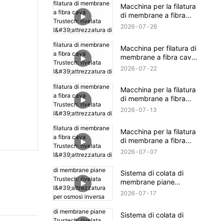
TIPS (16)
Macchina per la filatura
di membrane a fibra
cava Trustech: rivelata
2026
07
26
l'attrezzatura di filatura
NIPS (18)
Macchina per filatura di
membrane a fibra cava
Trustech: rivelata
2026
07
22
l'attrezzatura di filatura
NIPS (17)
Macchina per la filatura
di membrane a fibra
cava Trustech: rivelata
2026
07
13
l'attrezzatura di filatura
NIPS (16)
Macchina per la filatura
di membrane a fibra
cava Trustech: rivelata
2026
07
07
l'attrezzatura di filatura
NIPS (15)
Sistema di colata di
membrane piane
Trustech: rivelata
2026
07
17
l'attrezzatura per osmosi
inversa (XIV)
Sistema di colata di