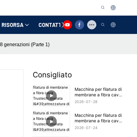
RISORSA
CONTATTACI
 8 generazioni (Parte 1)
Consigliato
Macchina per filatura di
membrane a fibra cava
Trustech: rivelata
2026
07
28
l'attrezzatura di filatura
TIPS (17)
Macchina per filatura di
membrane a fibra cava
Trustech: rivelata
2026
07
24
l'attrezzatura di filatura