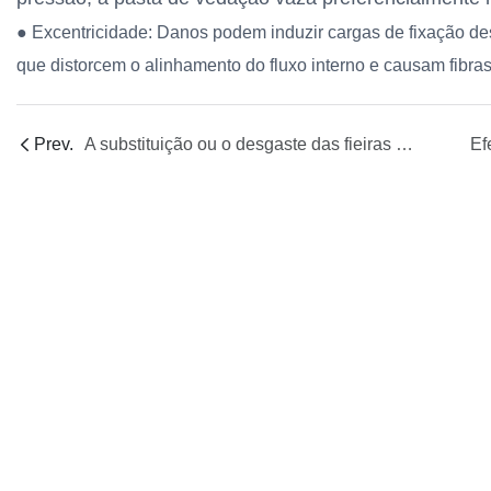
● Excentricidade: Danos podem induzir cargas de fixação d
que distorcem o alinhamento do fluxo interno e causam fibras
Prev.
A substituição ou o desgaste das fieiras de fibra oca afetam a qualidade da membrana e a repetibilidade entre lotes?