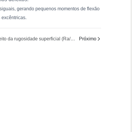
esiguais, gerando pequenos momentos de flexão
 excêntricas.
Efeito da rugosidade superficial (Ra/Rz) na incrustação e retenção de partículas.
Próximo