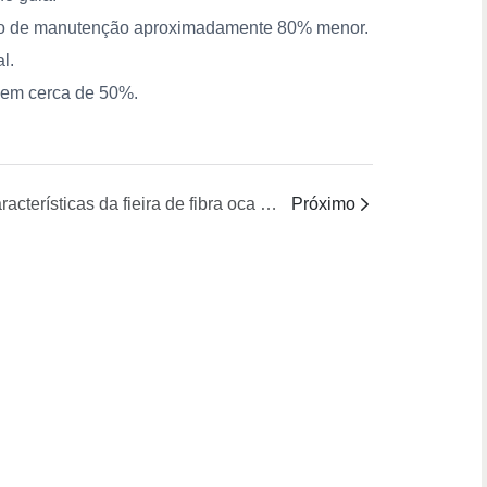
custo de manutenção aproximadamente 80% menor.
l.
 em cerca de 50%.
Características da fieira de fibra oca Trustech FCT Gen-5
Próximo