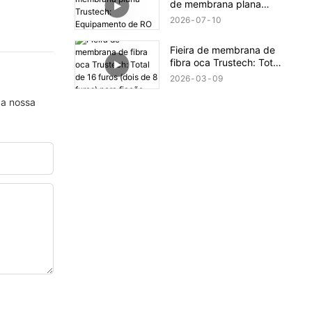
de membrana plana
Trustech: Equipamento
2026
07
10
de RO revelado (XIII)
Fieira de membrana de
fibra oca Trustech: Total
de 16 furos (dois de 8
2026
03
09
furos) para fiação.
 a nossa