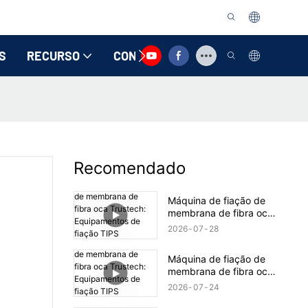
S
RECURSO
CONTATE-NOS
Recomendado
Máquina de fiação de
membrana de fibra oca
Trustech: Equipamentos
2026
07
28
de fiação TIPS
revelados (17)
Máquina de fiação de
membrana de fibra oca
Trustech: Equipamentos
2026
07
24
de fiação TIPS