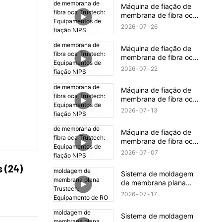
revelados (16)
Máquina de fiação de
membrana de fibra oca
Trustech: Equipamentos
2026
07
26
de fiação NIPS
revelados (18)
Máquina de fiação de
membrana de fibra oca
Trustech: Equipamentos
2026
07
22
de fiação NIPS
revelados (17)
Máquina de fiação de
membrana de fibra oca
Trustech: Equipamentos
2026
07
13
de fiação NIPS
revelados (16)
Máquina de fiação de
membrana de fibra oca
Trustech: Equipamentos
2026
07
07
de fiação NIPS
 (24)
revelados (15)
Sistema de moldagem
de membrana plana
Trustech: Equipamento
2026
07
17
de RO revelado (XIV)
Sistema de moldagem