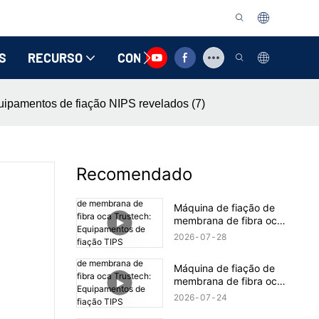
S
RECURSO
CONTATE-NOS
uipamentos de fiação NIPS revelados (7)
Recomendado
Máquina de fiação de
membrana de fibra oca
Trustech: Equipamentos
2026
07
28
de fiação TIPS
revelados (17)
Máquina de fiação de
membrana de fibra oca
Trustech: Equipamentos
2026
07
24
de fiação TIPS