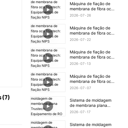
revelados (16)
Máquina de fiação de
membrana de fibra oca
Trustech: Equipamentos
2026
07
26
de fiação NIPS
revelados (18)
Máquina de fiação de
membrana de fibra oca
Trustech: Equipamentos
2026
07
22
de fiação NIPS
revelados (17)
Máquina de fiação de
membrana de fibra oca
Trustech: Equipamentos
2026
07
13
de fiação NIPS
revelados (16)
Máquina de fiação de
membrana de fibra oca
Trustech: Equipamentos
2026
07
07
de fiação NIPS
 (7)
revelados (15)
Sistema de moldagem
de membrana plana
Trustech: Equipamento
2026
07
17
de RO revelado (XIV)
Sistema de moldagem