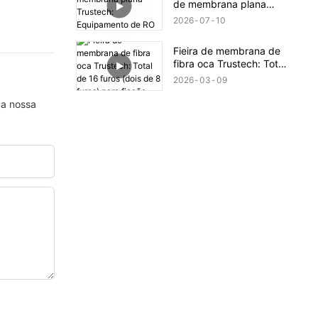
de membrana plana
Trustech: Equipamento
2026
07
10
de RO revelado (XIII)
Fieira de membrana de
fibra oca Trustech: Total
de 16 furos (dois de 8
2026
03
09
furos) para fiação.
 a nossa