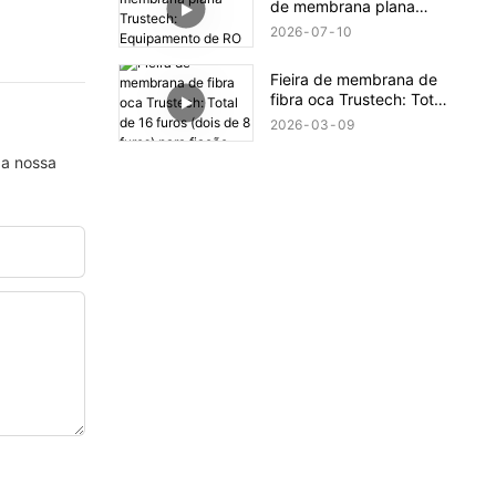
de membrana plana
Trustech: Equipamento
2026
07
10
de RO revelado (XIII)
Fieira de membrana de
fibra oca Trustech: Total
de 16 furos (dois de 8
2026
03
09
furos) para fiação.
 a nossa