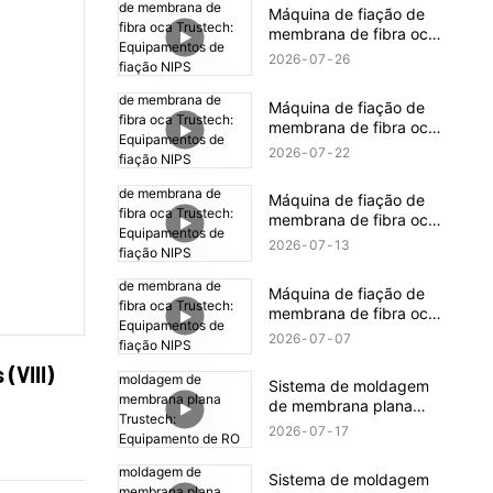
revelados (16)
Máquina de fiação de
membrana de fibra oca
Trustech: Equipamentos
2026
07
26
de fiação NIPS
revelados (18)
Máquina de fiação de
membrana de fibra oca
Trustech: Equipamentos
2026
07
22
de fiação NIPS
revelados (17)
Máquina de fiação de
membrana de fibra oca
Trustech: Equipamentos
2026
07
13
de fiação NIPS
revelados (16)
Máquina de fiação de
membrana de fibra oca
Trustech: Equipamentos
2026
07
07
de fiação NIPS
(VIII)
revelados (15)
Sistema de moldagem
de membrana plana
Trustech: Equipamento
2026
07
17
de RO revelado (XIV)
Sistema de moldagem