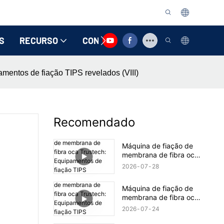
S
RECURSO
CONTATE-NOS
mentos de fiação TIPS revelados (VIII)
Recomendado
Máquina de fiação de
membrana de fibra oca
Trustech: Equipamentos
2026
07
28
de fiação TIPS
revelados (17)
Máquina de fiação de
membrana de fibra oca
Trustech: Equipamentos
2026
07
24
de fiação TIPS