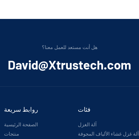
هل أنت مستعد للعمل معنا؟
﻿David@Xtrustech.com
فئات
روابط سريعة
آلة الغزل
الصفحة الرئيسية
آلة غزل غشاء الألياف المجوفة
منتجات