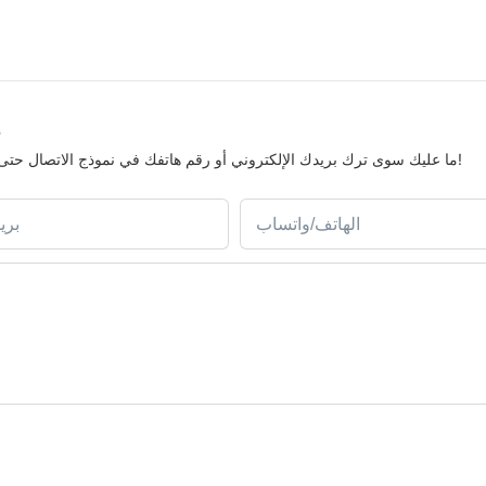
إ
ما عليك سوى ترك بريدك الإلكتروني أو رقم هاتفك في نموذج الاتصال حتى نتمكن من إرسال عرض أسعار مجاني لمجموعتنا الواسعة من التصاميم!
الهاتف/واتساب
بري