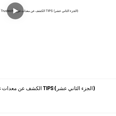
آلة غزل أغشية الألياف المجوفة من Trustech: الكشف عن معدات غزل TIPS (الجزء الثاني عشر)