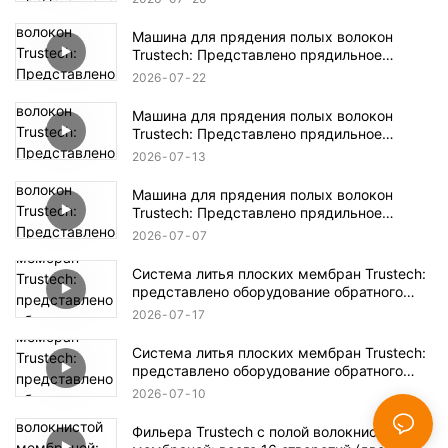
Машина для прядения полых волокон
Trustech: Представлено прядильное
оборудование NIPS (17)
2026
07
22
Машина для прядения полых волокон
Trustech: Представлено прядильное
оборудование NIPS (16)
2026
07
13
Машина для прядения полых волокон
Trustech: Представлено прядильное
оборудование NIPS (15)
2026
07
07
Система литья плоских мембран Trustech:
представлено оборудование обратного
осмоса (XIV)
2026
07
17
Система литья плоских мембран Trustech:
представлено оборудование обратного
осмоса (XIII)
2026
07
10
Фильера Trustech с полой волокнистой