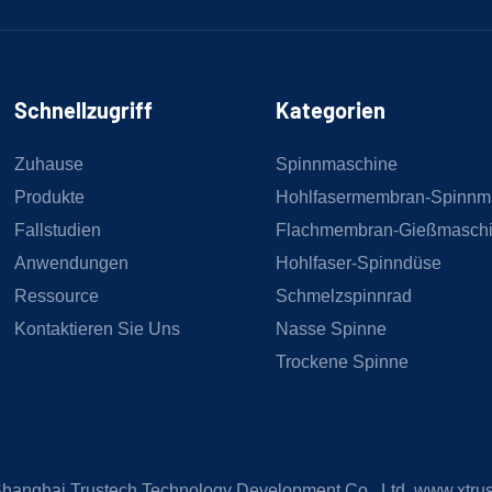
Schnellzugriff
Kategorien
Zuhause
Spinnmaschine
Produkte
Hohlfasermembran-Spinnm
Fallstudien
Flachmembran-Gießmasch
Anwendungen
Hohlfaser-Spinndüse
Ressource
Schmelzspinnrad
Kontaktieren Sie Uns
Nasse Spinne
Trockene Spinne
hanghai Trustech Technology Development Co., Ltd.
www.xtru