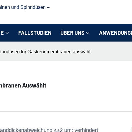
hinen und Spinndüsen –
TE
FALLSTUDIEN
ÜBER UNS
ANWENDUNG
inndüsen für Gastrennmembranen auswählt
mbranen Auswählt
Wanddickenabweichung ≤±2 μm; verhindert