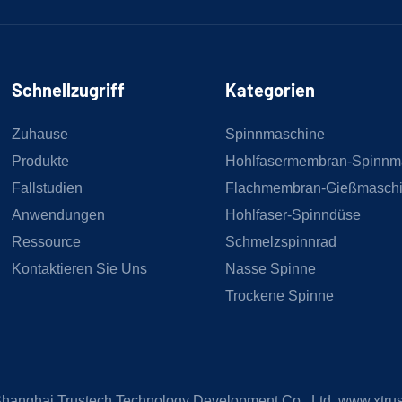
Schnellzugriff
Kategorien
Zuhause
Spinnmaschine
Produkte
Hohlfasermembran-Spinnm
Fallstudien
Flachmembran-Gießmasch
Anwendungen
Hohlfaser-Spinndüse
Ressource
Schmelzspinnrad
Kontaktieren Sie Uns
Nasse Spinne
Trockene Spinne
hanghai Trustech Technology Development Co., Ltd.
www.xtru