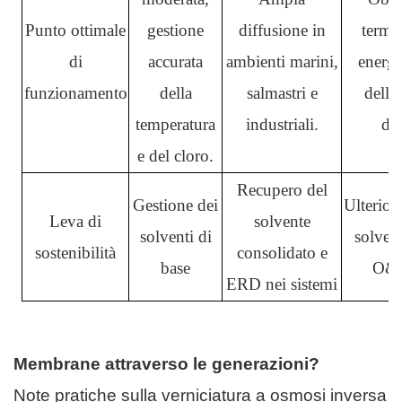
Punto ottimale
gestione
diffusione in
termi
di
accurata
ambienti marini,
energe
funzionamento
della
salmastri e
dell'
temperatura
industriali.
dur
e del cloro.
Recupero del
Gestione dei
Ulterior
Leva di
solvente
solventi di
solventi
sostenibilità
consolidato e
base
O&M
ERD nei sistemi
Membrane attraverso le generazioni?
Note pratiche sulla verniciatura a osmosi inversa