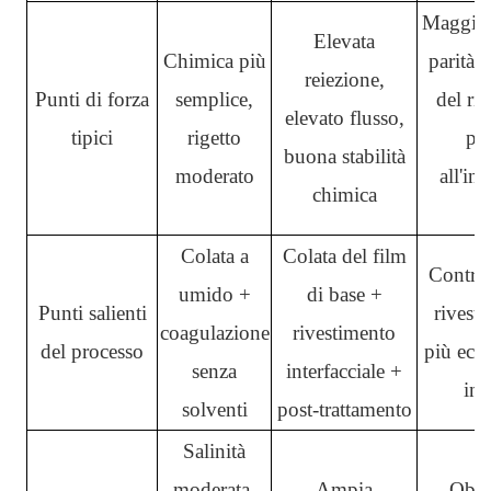
Maggior
Elevata
Chimica più
parità 
reiezione,
Punti di forza
semplice,
del rig
elevato flusso,
tipici
rigetto
per
buona stabilità
moderato
all'in
chimica
Colata a
Colata del film
Control
umido +
di base +
Punti salienti
rivesti
coagulazione
rivestimento
del processo
più ecol
senza
interfacciale +
ing
solventi
post-trattamento
Salinità
moderata,
Ampia
Obiet