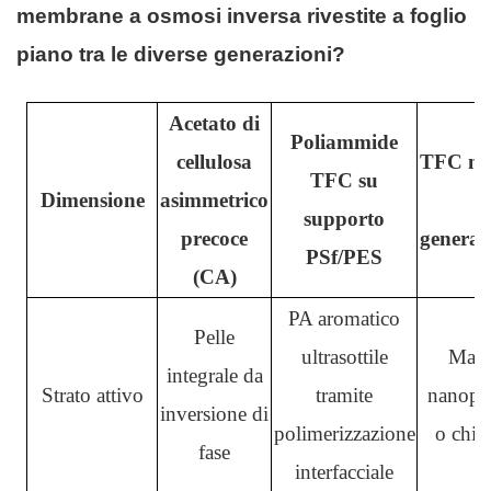
membrane a osmosi inversa rivestite a foglio
piano tra le diverse generazioni?
Acetato di
Poliammide
cellulosa
TFC na
TFC su
Dimensione
asimmetrico
supporto
precoce
generaz
PSf/PES
(CA)
PA aromatico
Pelle
ultrasottile
Matr
integrale da
Strato attivo
tramite
nanopar
inversione di
polimerizzazione
o chim
fase
interfacciale