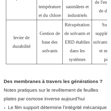
de l'enc
température
saumâtres et
de dur
et du chlore
industriels
Récupération
Subs
Gestion de
de solvants et
supplém
levier de
base des
ERD établies
solvants, 
durabilité
solvants
dans les
et ma
systèmes
pré
Des membranes à travers les générations ?
Notes pratiques sur le revêtement de feuilles
plates par osmose inverse aujourd'hui
Le film support détermine l'intégrité mécanique