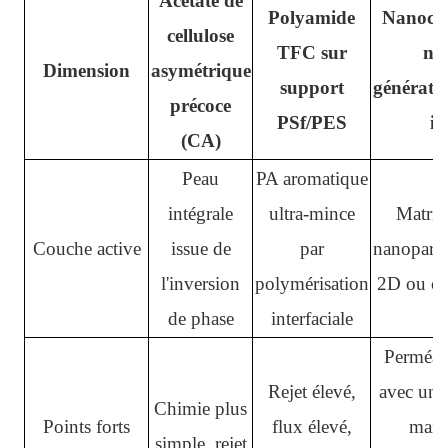
Acétate de
Polyamide
Nanocom
cellulose
TFC sur
no
Dimension
asymétrique
support
générati
précoce
PSf/PES
in
(CA)
Peau
PA aromatique
intégrale
ultra-mince
Matric
Couche active
issue de
par
nanopartic
l'inversion
polymérisation
2D ou ch
de phase
interfaciale
Perméabi
Rejet élevé,
avec un t
Chimie plus
Points forts
flux élevé,
main
simple, rejet