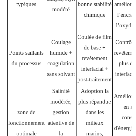
typiques
bonne stabilité
amélioré 
modéré
chimique
l’encras
l’oxydat
Coulée de film
Coulage
Contrôle
de base +
Points saillants
humide +
revêtemen
revêtement
du processus
coagulation
plus éc
interfacial +
sans solvant
interface
post-traitement
Salinité
Adoption la
Améliorat
modérée,
plus répandue
en ma
zone de
gestion
dans les
conso
fonctionnement
attentive de
milieux
d'énergie
optimale
la
marins,