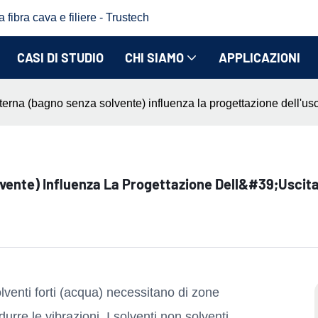
fibra cava e filiere - Trustech
CASI DI STUDIO
CHI SIAMO
APPLICAZIONI
rna (bagno senza solvente) influenza la progettazione dell'usc
ente) Influenza La Progettazione Dell&#39;uscit
lventi forti (acqua) necessitano di zone
rre le vibrazioni. I solventi non solventi