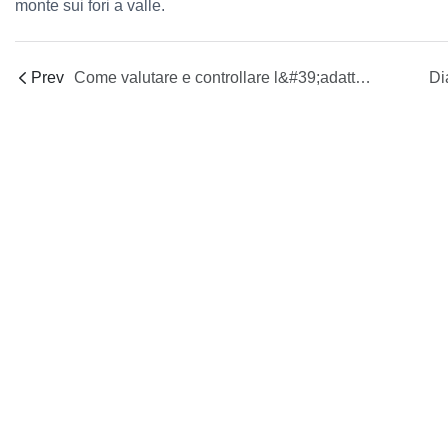
monte sui fori a valle.
Prev
Come valutare e controllare l&#39;adattamento della resistenza al flusso tra i canali interni ed esterni