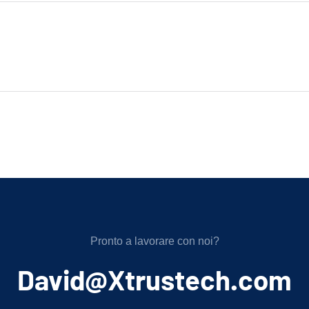
Pronto a lavorare con noi?
﻿David@Xtrustech.com