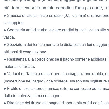
più deboli consentono intercapedini d'aria più corte; l'
● Smusso di uscita: micro-smusso (0,1–0,3 mm) o transizione p
si strappino.
● Geometria anti-disturbo: evitare gradini bruschi vicino allo sc
vasca.
● Spaziatura dei fori: aumentare la distanza tra i fori o aggiu
alti tassi di coagulazione.
● Resistenza alla corrosione: se il bagno contiene acidi/basi 
materiali di uscita.
● Varianti di filatura a umido: per una coagulazione rapida, ut
(immersione nel bagno), che richiede una robusta sigillatura
● Profilo di uscita aerodinamico: esterno conico/aerodinamico 
dalla turbolenza prima del bagno.
● Direzione del flusso del bagno: disporre più orifizi con flusso