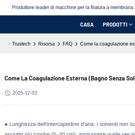
Produttore leader di macchine per la filatura a membrana a 
CASA
PRODOTTI
Trustech
Risorsa
FAQ
Come la coagulazione este
Come La Coagulazione Esterna (bagno Senza Solv
2025-12-03
● Lunghezza dell'intercapedine d'aria: i solventi non so
asciutte più lunghe (5–30 cm); aggiungere guide per ridu