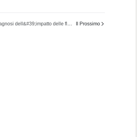
Diagnosi dell&#39;impatto delle fluttuazioni della composizione del fluido del foro
Il Prossimo