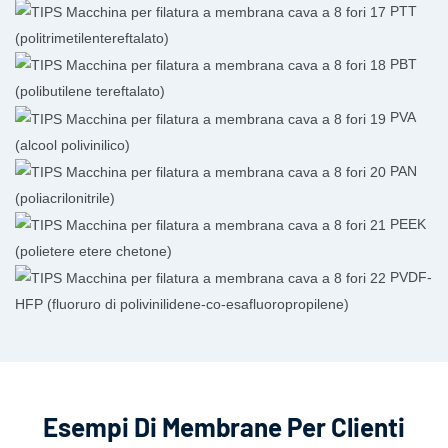
PTT
(politrimetilentereftalato)
PBT
(polibutilene tereftalato)
PVA
(alcool polivinilico)
PAN
(poliacrilonitrile)
PEEK
(polietere etere chetone)
PVDF-
HFP (fluoruro di polivinilidene-co-esafluoropropilene)
Esempi Di Membrane Per Clienti