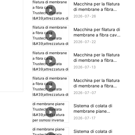
TIPS (16)
Macchina per la filatura
di membrane a fibra
cava Trustech: rivelata
2026
07
26
l'attrezzatura di filatura
NIPS (18)
Macchina per filatura di
membrane a fibra cava
Trustech: rivelata
2026
07
22
l'attrezzatura di filatura
NIPS (17)
Macchina per la filatura
di membrane a fibra
cava Trustech: rivelata
2026
07
13
l'attrezzatura di filatura
NIPS (16)
Macchina per la filatura
di membrane a fibra
cava Trustech: rivelata
2026
07
07
l'attrezzatura di filatura
NIPS (15)
Sistema di colata di
membrane piane
Trustech: rivelata
2026
07
17
l'attrezzatura per osmosi
inversa (XIV)
Sistema di colata di