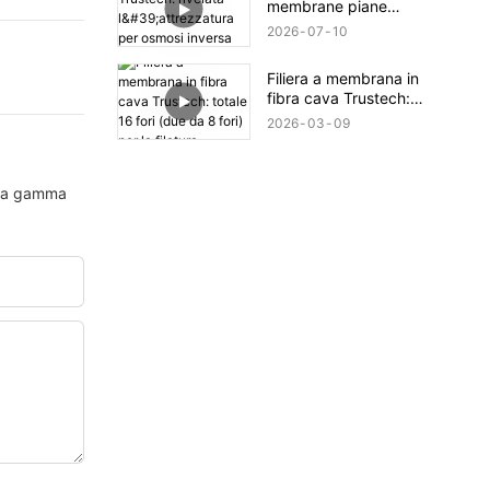
membrane piane
Trustech: rivelata
2026
07
10
l'attrezzatura per osmosi
inversa (XIII)
Filiera a membrana in
fibra cava Trustech:
totale 16 fori (due da 8
2026
03
09
fori) per la filatura.
asta gamma