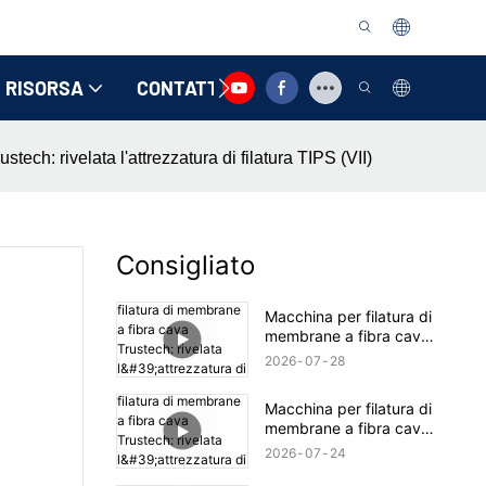
RISORSA
CONTATTACI
tech: rivelata l'attrezzatura di filatura TIPS (VII)
Consigliato
Macchina per filatura di
membrane a fibra cava
Trustech: rivelata
2026
07
28
l'attrezzatura di filatura
TIPS (17)
Macchina per filatura di
membrane a fibra cava
Trustech: rivelata
2026
07
24
l'attrezzatura di filatura