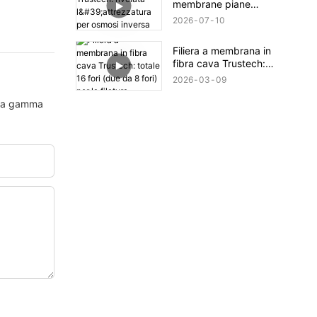
membrane piane
Trustech: rivelata
2026
07
10
l'attrezzatura per osmosi
inversa (XIII)
Filiera a membrana in
fibra cava Trustech:
totale 16 fori (due da 8
2026
03
09
fori) per la filatura.
asta gamma