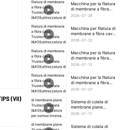
TIPS (16)
Macchina per la filatura
di membrane a fibra
cava Trustech: rivelata
2026
07
26
l'attrezzatura di filatura
NIPS (18)
Macchina per filatura di
membrane a fibra cava
Trustech: rivelata
2026
07
22
l'attrezzatura di filatura
NIPS (17)
Macchina per la filatura
di membrane a fibra
cava Trustech: rivelata
2026
07
13
l'attrezzatura di filatura
NIPS (16)
Macchina per la filatura
di membrane a fibra
cava Trustech: rivelata
2026
07
07
l'attrezzatura di filatura
IPS (VII)
NIPS (15)
Sistema di colata di
membrane piane
Trustech: rivelata
2026
07
17
l'attrezzatura per osmosi
inversa (XIV)
Sistema di colata di