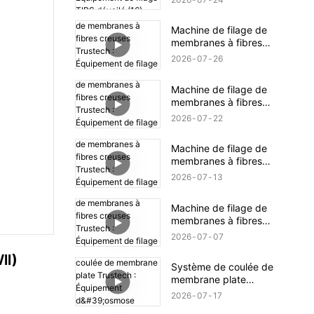
Équipement de filage
TIPS dévoilé (16)
Machine de filage de
membranes à fibres
creuses Trustech :
2026
07
26
Équipement de filage
NIPS dévoilé (18)
Machine de filage de
membranes à fibres
creuses Trustech :
2026
07
22
Équipement de filage
NIPS dévoilé (17)
Machine de filage de
membranes à fibres
creuses Trustech :
2026
07
13
Équipement de filage
NIPS dévoilé (16)
Machine de filage de
membranes à fibres
creuses Trustech :
2026
07
07
Équipement de filage
II)
NIPS dévoilé (15)
Système de coulée de
membrane plate
Trustech : Équipement
2026
07
17
d'osmose inverse