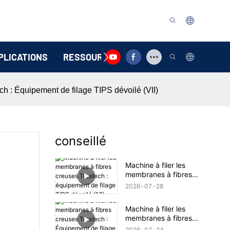
PLICATIONS
RESSOURCE
CONTACTEZ-NOUS
ch : Équipement de filage TIPS dévoilé (VII)
conseillé
Machine à filer les
membranes à fibres
creuses Trustech :
2026
07
28
équipement de filage
TIPS dévoilé (17)
Machine à filer les
membranes à fibres
creuses Trustech :
2026
07
24