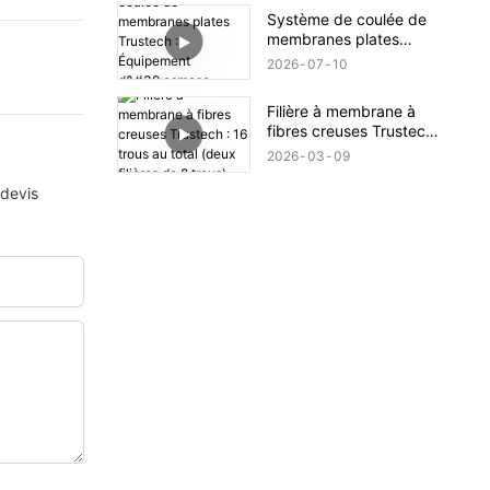
dévoilé (XIV)
Système de coulée de
membranes plates
Trustech : Équipement
2026
07
10
d'osmose inverse
dévoilé (XIII)
Filière à membrane à
fibres creuses Trustech :
16 trous au total (deux
2026
03
09
filières de 8 trous)
 devis