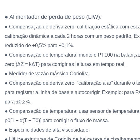
● Alimentador de perda de peso (LIW):
● Compensação de deriva zero: calibração estática com escal
calibração dinâmica a cada 2 horas com um peso padrão. Exem
reduzido de ±0,5% para ±0,1%.
● Compensação de temperatura: monte o PT100 na balança; 
zero (ΔZ = kΔT) para corrigir as leituras em tempo real.
● Medidor de vazão mássica Coriolis:
● Compensação de deriva zero: “calibração a ar” durante o t
para registrar a linha de base e autocorrigir. Exemplo: para 
para ±0,2%.
● Compensação de temperatura: usar sensor de temperatura 
ρ0[1 − α(T − T0)] para corrigir o fluxo de massa.
● Especificidades de alta viscosidade:
● Utilize estruturas de Coriolis de baixa taxa de cisalhament