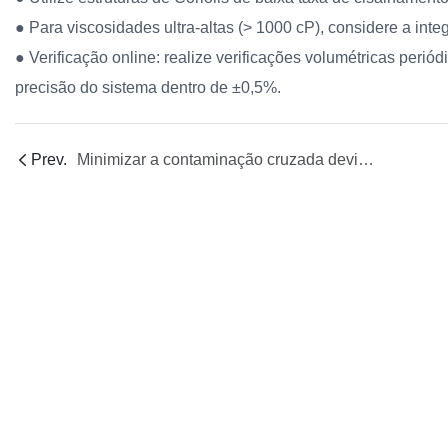
● Para viscosidades ultra-altas (> 1000 cP), considere a in
● Verificação online: realize verificações volumétricas peri
precisão do sistema dentro de ±0,5%.
Prev.
Minimizar a contaminação cruzada devido à retenção de linha durante a troca de soluções com múltiplos componentes (tempo de CIP/SIP, uso de solventes, verificação)?