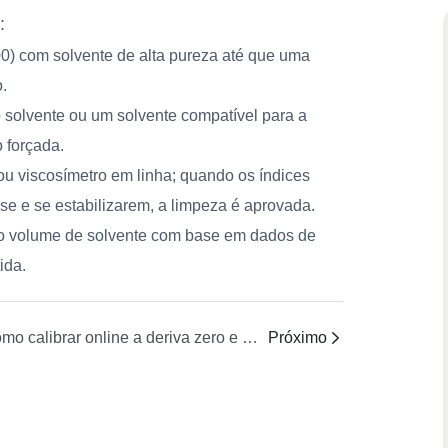
:
00) com solvente de alta pureza até que uma
.
 solvente ou um solvente compatível para a
 forçada.
ou viscosímetro em linha; quando os índices
ase e se estabilizarem, a limpeza é aprovada.
e o volume de solvente com base em dados de
ida.
Como calibrar online a deriva zero e a compensação de temperatura para alimentadores de perda de peso e medidores de vazão mássica Coriolis em fluidos de alta viscosidade?
Próximo