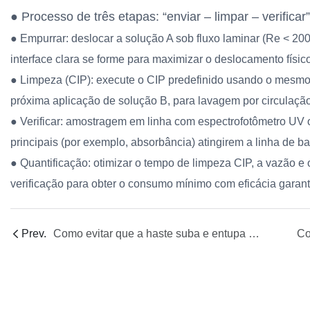
● Processo de três etapas: “enviar – limpar – verificar”
● Empurrar: deslocar a solução A sob fluxo laminar (Re < 20
interface clara se forme para maximizar o deslocamento físico
● Limpeza (CIP): execute o CIP predefinido usando o mesmo
próxima aplicação de solução B, para lavagem por circulação
● Verificar: amostragem em linha com espectrofotômetro UV 
principais (por exemplo, absorbância) atingirem a linha de b
● Quantificação: otimizar o tempo de limpeza CIP, a vazão 
verificação para obter o consumo mínimo com eficácia garant
Prev.
Como evitar que a haste suba e entupa ao alimentar com solução de alta concentração de sólidos?