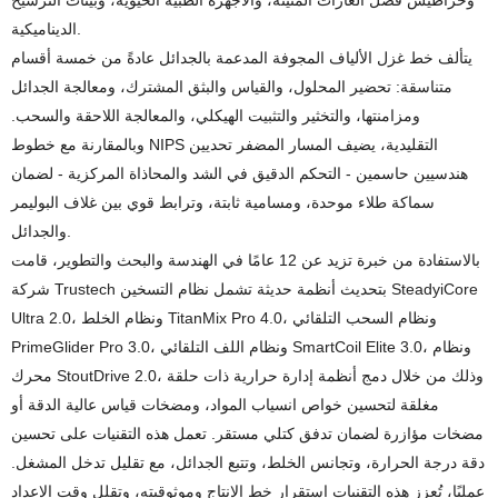
وخراطيش فصل الغازات المتينة، والأجهزة الطبية الحيوية، وبيئات الترشيح
الديناميكية.
يتألف خط غزل الألياف المجوفة المدعمة بالجدائل عادةً من خمسة أقسام
متناسقة: تحضير المحلول، والقياس والبثق المشترك، ومعالجة الجدائل
ومزامنتها، والتخثير والتثبيت الهيكلي، والمعالجة اللاحقة والسحب.
وبالمقارنة مع خطوط NIPS التقليدية، يضيف المسار المضفر تحديين
هندسيين حاسمين - التحكم الدقيق في الشد والمحاذاة المركزية - لضمان
سماكة طلاء موحدة، ومسامية ثابتة، وترابط قوي بين غلاف البوليمر
والجدائل.
بالاستفادة من خبرة تزيد عن 12 عامًا في الهندسة والبحث والتطوير، قامت
شركة Trustech بتحديث أنظمة حديثة تشمل نظام التسخين SteadyiCore
Ultra 2.0، ونظام الخلط TitanMix Pro 4.0، ونظام السحب التلقائي
PrimeGlider Pro 3.0، ونظام اللف التلقائي SmartCoil Elite 3.0، ونظام
محرك StoutDrive 2.0، وذلك من خلال دمج أنظمة إدارة حرارية ذات حلقة
مغلقة لتحسين خواص انسياب المواد، ومضخات قياس عالية الدقة أو
مضخات مؤازرة لضمان تدفق كتلي مستقر. تعمل هذه التقنيات على تحسين
دقة درجة الحرارة، وتجانس الخلط، وتتبع الجدائل، مع تقليل تدخل المشغل.
عمليًا، تُعزز هذه التقنيات استقرار خط الإنتاج وموثوقيته، وتقلل وقت الإعداد