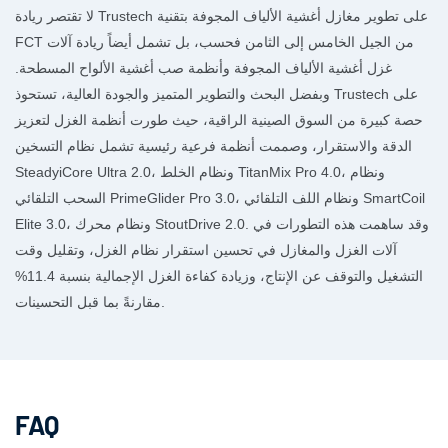
لا تقتصر ريادة Trustech على تطوير مغازل أغشية الألياف المجوفة بتقنية
FCT من الجيل الخامس إلى الثامن فحسب، بل تشمل أيضاً ريادة آلات
غزل أغشية الألياف المجوفة وأنظمة صب أغشية الألواح المسطحة.
وبفضل البحث والتطوير المتميز والجودة العالية، تستحوذ Trustech على
حصة كبيرة من السوق الصينية الراقية، حيث طورت أنظمة الغزل لتعزيز
الدقة والاستقرار، وصممت أنظمة فرعية رئيسية تشمل نظام التسخين
SteadyiCore Ultra 2.0، ونظام الخلط TitanMix Pro 4.0، ونظام
السحب التلقائي PrimeGlider Pro 3.0، ونظام اللف التلقائي SmartCoil
Elite 3.0، ونظام محرك StoutDrive 2.0. وقد ساهمت هذه التطورات في
آلات الغزل والمغازل في تحسين استقرار نظام الغزل، وتقليل وقت
التشغيل والتوقف عن الإنتاج، وزيادة كفاءة الغزل الإجمالية بنسبة 11.4%
مقارنةً بما قبل التحسينات.
FAQ