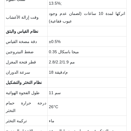
13.5%;
اتركها لمدة 10 ساعات (لضمان عدم وجود
وقت إزالة الأعشاب
عيوب فقاعية)
نظام
القياس
والبثق
±0.5%
دقة مضخة القياس
0.35 ميجا باسكال
ضغط النيتروجين
2.8/2.2/1.9 مم
قطر فتحة المغزل
18 م/دقيقة
سرعة الدوران
نظام
التخثر
والتشكيل
11 سم
طول الفجوة الهوائية
درجة حرارة حمام
26°C
التخثر
ماء
تركيبة التخثر
يتم التحكم فيه عن طريق ضبط السرعة
زمن الانتشار المزدوج