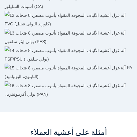
أسيتات السليلوز (CA)
PVC (كلوريد البولي فينيل)
بولي إيثر سلفون (PES)
PSF/PSU (بولي سلفون)
PA
(النايلون، البولياميد)
بولي أكريلونيتريل (PAN)
أمثلة على أغشية العملاء