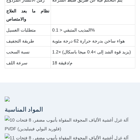
نظام
ما
بعد
العلاج
والامتصاص
المذيب المتبقي < 0.1%
متطلبات الغسيل
هواء ساخن بدرجة حرارة 62 درجة مئوية
طريقة التجفيف
1.2× (يزيد قوة الشد إلى >0.4 ميجا باسكال)
نسبة السحب
18 م/دقيقة
سرعة اللف
المواد المناسبة
PVDF (فلوريد البولي فينيليدين)