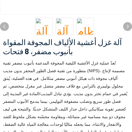
آلة غزل أغشية الألياف المجوفة المقواة
بأنبوب مضفر، 8 فتحات
تُعدّ عملية غزل الأغشية الليفية المجوفة المدعمة بأنبوب مضفر تقنية
متطورة من تقنية فصل الطور المحفز بدون مذيب (NIPS)، مصممة لإنتاج
ألياف مجوفة ذات هيكل أنبوبي مضفر متكامل. في هذه العملية، يُبثق
محلول بوليمري بالتزامن مع غلاف مضفر متصل عبر مغزل متخصص، ثم
يُغمر في حمام تخثر بدون مذيب. يؤدي تبادل المذيب/المادة غير المذيبة إلى
فصل طور سريع وتصلب مصفوفة البوليمر، بينما يندمج الأنبوب المضفر
كعنصر تقوية ميكانيكي داخل جدار الليف المتشكل حديثًا. والنتيجة هي ليف
مجوف ذو بنية مسامية غير متماثلة، ومقاومة محسّنة بشكل ملحوظ للشد
والانفجار والانثناء، مما يجعله مثاليًا لوحدات معالجة المياه عالية الضغط،