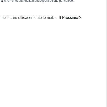
 qualità, che richiedono molta manodopera o sono pericolose.
Come filtrare efficacemente le materie prime contenenti solidi garantendo al contempo un&#39;alimentazione continua?
Il Prossimo