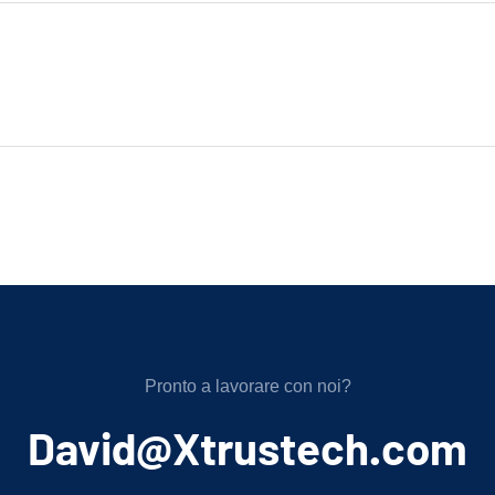
Pronto a lavorare con noi?
﻿David@Xtrustech.com