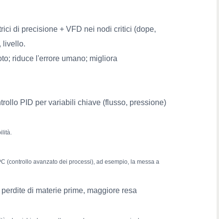
ici di precisione + VFD nei nodi critici (dope,
livello.
oto; riduce l'errore umano; migliora
ollo PID per variabili chiave (flusso, pressione)
lità.
 APC (controllo avanzato dei processi), ad esempio, la messa a
e perdite di materie prime, maggiore resa