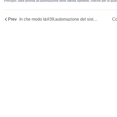
Principio: dare priorità all'automazione delle attività ripetitive, critiche per la
Prev
In che modo l&#39;automazione del sistema di alimentazione si interfaccia con precisione con i processi a valle per ottenere un&#39;integrazione perfetta?