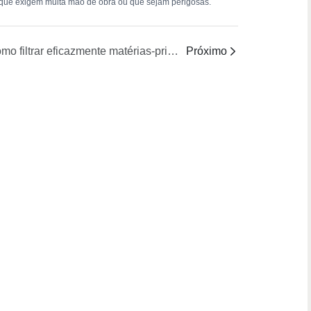
de, que exigem muita mão de obra ou que sejam perigosas.
Como filtrar eficazmente matérias-primas contendo sólidos, garantindo ao mesmo tempo uma alimentação contínua?
Próximo