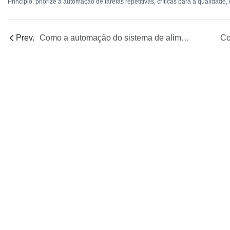
Princípio: priorize a automação de tarefas repetitivas, críticas para a qualida
Prev.
Como a automação do sistema de alimentação se integra precisamente aos processos subsequentes para alcançar uma integração perfeita?