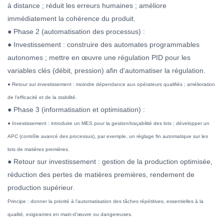
à distance ; réduit les erreurs humaines ; améliore
immédiatement la cohérence du produit.
● Phase 2 (automatisation des processus) :
● Investissement : construire des automates programmables
autonomes ; mettre en œuvre une régulation PID pour les
variables clés (débit, pression) afin d'automatiser la régulation.
● Retour sur investissement : moindre dépendance aux opérateurs qualifiés ; amélioration
de l'efficacité et de la stabilité.
● Phase 3 (informatisation et optimisation) :
● Investissement : introduire un MES pour la gestion/traçabilité des lots ; développer un
APC (contrôle avancé des processus), par exemple, un réglage fin automatique sur les
lots de matières premières.
● Retour sur investissement : gestion de la production optimisée,
réduction des pertes de matières premières, rendement de
production supérieur.
Principe : donner la priorité à l'automatisation des tâches répétitives, essentielles à la
qualité, exigeantes en main-d'œuvre ou dangereuses.