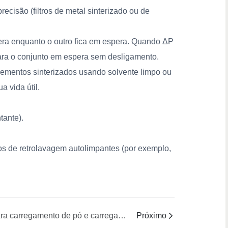
a precisão (filtros de metal sinterizado ou de
pera enquanto o outro fica em espera. Quando ΔP
para o conjunto em espera sem desligamento.
lementos sinterizados usando solvente limpo ou
 vida útil.
tante).
ntos de retrolavagem autolimpantes (por exemplo,
Para carregamento de pó e carregamento de líquidos de alta viscosidade, como definir os níveis de contenção e coleta de poeira? É necessário carregamento com pressão negativa e monitoramento local do LEL (Limite Inferior de Explosividade)?
Próximo