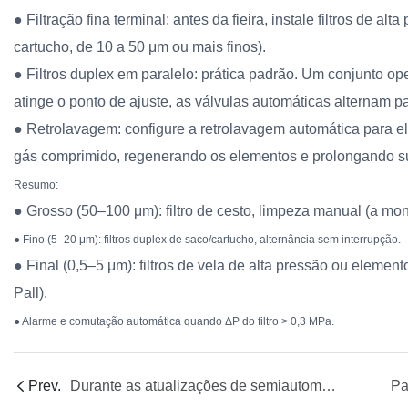
● Filtração fina terminal: antes da fieira, instale filtros de alt
cartucho, de 10 a 50 μm ou mais finos).
● Filtros duplex em paralelo: prática padrão. Um conjunto o
atinge o ponto de ajuste, as válvulas automáticas alternam 
● Retrolavagem: configure a retrolavagem automática para e
gás comprimido, regenerando os elementos e prolongando sua
Resumo:
● Grosso (50–100 μm): filtro de cesto, limpeza manual (a mon
● Fino (5–20 μm): filtros duplex de saco/cartucho, alternância sem interrupção.
● Final (0,5–5 μm): filtros de vela de alta pressão ou eleme
Pall).
● Alarme e comutação automática quando ΔP do filtro > 0,3 MPa.
Prev.
Durante as atualizações de semiautomação, como equilibrar custo e nível de automação para garantir o retorno do investimento?