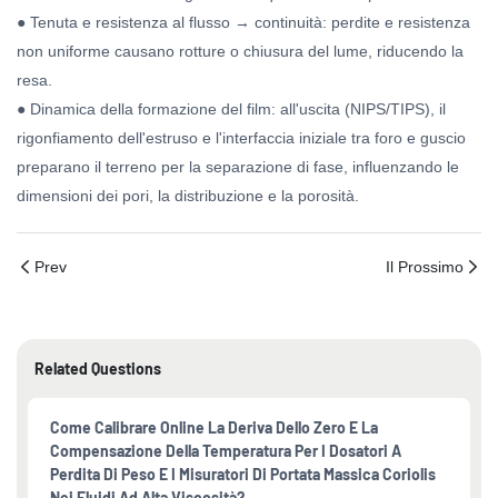
● Tenuta e resistenza al flusso → continuità: perdite e resistenza
non uniforme causano rotture o chiusura del lume, riducendo la
resa.
● Dinamica della formazione del film: all'uscita (NIPS/TIPS), il
rigonfiamento dell'estruso e l'interfaccia iniziale tra foro e guscio
preparano il terreno per la separazione di fase, influenzando le
dimensioni dei pori, la distribuzione e la porosità.
Prev
Il Prossimo
Related Questions
Come Calibrare Online La Deriva Dello Zero E La
Compensazione Della Temperatura Per I Dosatori A
Perdita Di Peso E I Misuratori Di Portata Massica Coriolis
Nei Fluidi Ad Alta Viscosità?