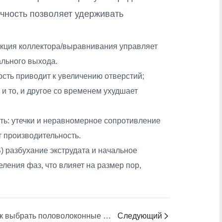
очность позволяет удерживать
укция коллектора/выравнивания управляет
ального выхода.
сть приводит к увеличению отверстий;
и то, и другое со временем ухудшает
ть: утечки и неравномерное сопротивление
т производительность.
 разбухание экструдата и начальное
ления фаз, что влияет на размер пор,
Как выбрать половолоконные фильеры для газоразделительных мембран
Следующий