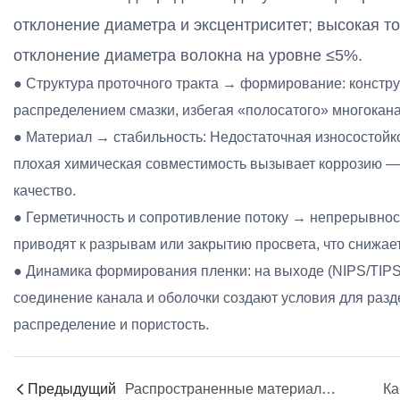
отклонение диаметра и эксцентриситет; высокая т
отклонение диаметра волокна на уровне ≤5%.
● Структура проточного тракта → формирование: констр
распределением смазки, избегая «полосатого» многокан
● Материал → стабильность: Недостаточная износостойко
плохая химическая совместимость вызывает коррозию — 
качество.
● Герметичность и сопротивление потоку → непрерывнос
приводят к разрывам или закрытию просвета, что снижае
● Динамика формирования пленки: на выходе (NIPS/TIPS)
соединение канала и оболочки создают условия для разде
распределение и пористость.
Предыдущий
Распространенные материалы для фильер полого волокна