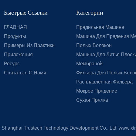
Быстрые Ссылки
Категории
ГЛАВНАЯ
Прядильная Машина
Продукты
Машина Для Прядения М
Примеры Из Практики
Полых Волокон
Приложения
Машина Для Литья Плоски
Ресурс
Мембраной
Связаться С Нами
Фильера Для Полых Воло
Расплавленная Фильера
Мокрое Прядение
Сухая Прялка
5
Shanghai Trustech Technology Development Co., Ltd.
www.xtr