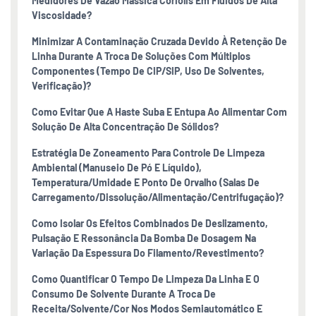
Medidores De Vazão Mássica Coriolis Em Fluidos De Alta
Viscosidade?
Minimizar A Contaminação Cruzada Devido À Retenção De
Linha Durante A Troca De Soluções Com Múltiplos
Componentes (tempo De CIP/SIP, Uso De Solventes,
Verificação)?
Como Evitar Que A Haste Suba E Entupa Ao Alimentar Com
Solução De Alta Concentração De Sólidos?
Estratégia De Zoneamento Para Controle De Limpeza
Ambiental (manuseio De Pó E Líquido),
Temperatura/umidade E Ponto De Orvalho (salas De
Carregamento/dissolução/alimentação/centrifugação)?
Como Isolar Os Efeitos Combinados De Deslizamento,
Pulsação E Ressonância Da Bomba De Dosagem Na
Variação Da Espessura Do Filamento/revestimento?
Como Quantificar O Tempo De Limpeza Da Linha E O
Consumo De Solvente Durante A Troca De
Receita/solvente/cor Nos Modos Semiautomático E