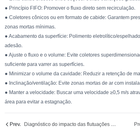
● Princípio FIFO: Promover o fluxo direto sem recirculação.
● Coletores cônicos ou em formato de cabide: Garantem pres
zonas mortas mínimas.
● Acabamento da superfície: Polimento eletrolítico/espelhad
adesão.
● Ajuste o fluxo e o volume: Evite coletores superdimension
suficiente para varrer as superfícies.
● Minimizar o volume da cavidade: Reduzir a retenção de mat
● Inclinação/ventilação: Evite zonas mortas de ar com instal
● Manter a velocidade: Buscar uma velocidade ≥0,5 m/s atr
área para evitar a estagnação.
Prev.
Diagnóstico do impacto das flutuações na composição do fluido de perfuração